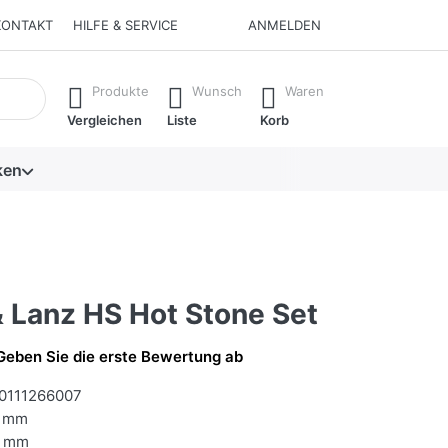
KONTAKT
HILFE & SERVICE
ANMELDEN
isch erste Ergebnisse. Drücken Sie die Eingabetaste, um alle 
Produkte
Wunsch
Waren
Vergleichen
Liste
Korb
ken
& Lanz HS Hot Stone Set
Geben Sie die erste Bewertung ab
0111266007
 mm
 mm