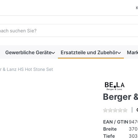
 einen Suchbegriff ein. Während Sie tippen, erscheinen automat
Gewerbliche Geräte
Ersatzteile und Zubehör
Mar
r & Lanz HS Hot Stone Set
Berger 
EAN / GTIN
947
Breite
370
Tiefe
303