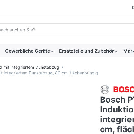
 einen Suchbegriff ein. Während Sie tippen, erscheinen automat
Gewerbliche Geräte
Ersatzteile und Zubehör
Mar
d mit integriertem Dunstabzug
it integriertem Dunstabzug, 80 cm, flächenbündig
Bosch P
Induktio
integri
cm, flä