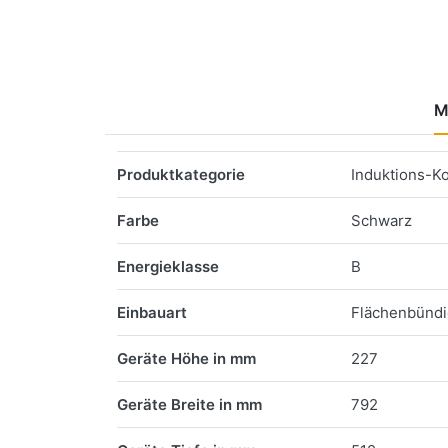
M
Merkmale
Produktkategorie
Induktions-K
Farbe
Schwarz
Energieklasse
B
Einbauart
Flächenbündi
Geräte Höhe in mm
227
Geräte Breite in mm
792