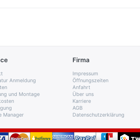
ice
Firma
kt
Impressum
atur Anmeldung
Öffnungszeiten
ten
Anfahrt
rung und Montage
Über uns
kosten
Karriere
rgung
AGB
e Manager
Datenschutzerklärung