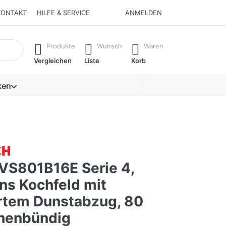
KONTAKT
HILFE & SERVICE
ANMELDEN
isch erste Ergebnisse. Drücken Sie die Eingabetaste, um alle 
Produkte
Wunsch
Waren
Vergleichen
Liste
Korb
ken
VS801B16E Serie 4,
ns Kochfeld mit
ertem Dunstabzug, 80
chenbündig