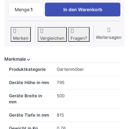
CONTINI Abdeckung zu 108856 Soma Ses
Menge:
1
In den Warenkorb
Weitersagen
Merken
Vergleichen
Fragen?
Merkmale
Merkmale
Produktkategorie
Gartenmöbel
Geräte Höhe in mm
795
Geräte Breite in
500
mm
Geräte Tiefe in mm
815
Gewicht in Kg
0.76