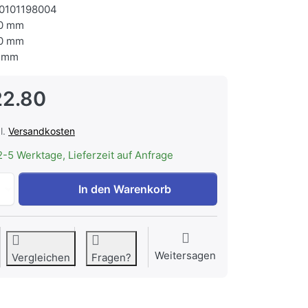
0101198004
0 mm
0 mm
 mm
22.80
l.
Versandkosten
2-5 Werktage, Lieferzeit auf Anfrage
CONTINI höhenverstellbarer Bürotisch 1.4x0.8m weiss / Ge
In den Warenkorb
Weitersagen
Vergleichen
Fragen?