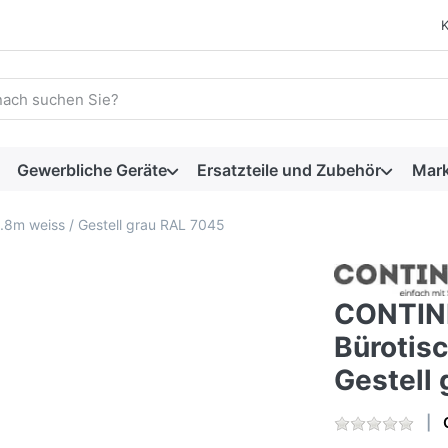
 einen Suchbegriff ein. Während Sie tippen, erscheinen automat
Gewerbliche Geräte
Ersatzteile und Zubehör
Mar
.8m weiss / Gestell grau RAL 7045
CONTINI
Bürotis
Gestell