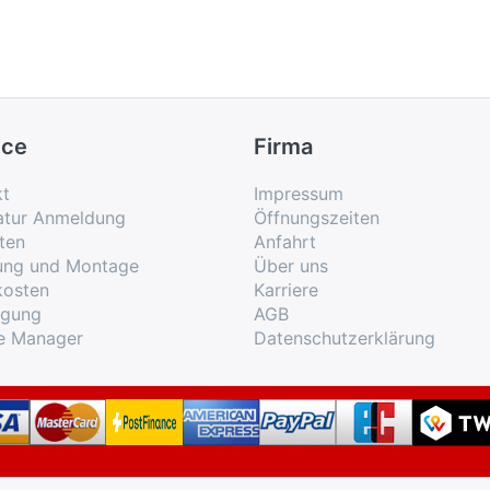
ice
Firma
kt
Impressum
atur Anmeldung
Öffnungszeiten
ten
Anfahrt
rung und Montage
Über uns
kosten
Karriere
rgung
AGB
e Manager
Datenschutzerklärung