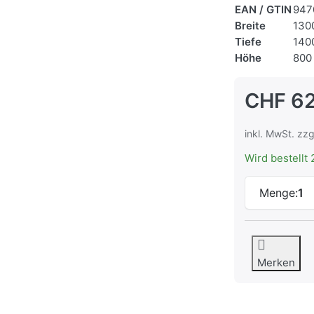
EAN / GTIN
947
Breite
130
Tiefe
140
Höhe
800
CHF 6
inkl. MwSt. zzg
Wird bestellt 
Menge:
1
Merken