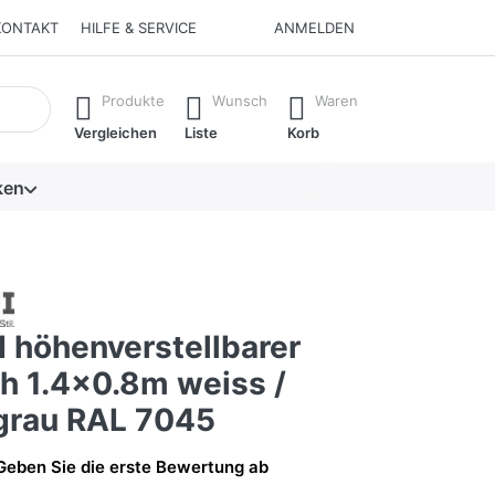
KONTAKT
HILFE & SERVICE
ANMELDEN
isch erste Ergebnisse. Drücken Sie die Eingabetaste, um alle 
Produkte
Wunsch
Waren
Vergleichen
Liste
Korb
ken
 höhenverstellbarer
ch 1.4x0.8m weiss /
 grau RAL 7045
Geben Sie die erste Bewertung ab