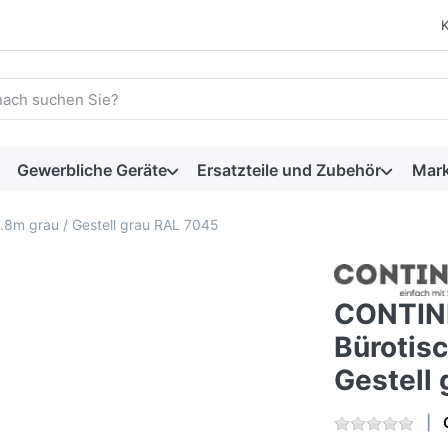
 einen Suchbegriff ein. Während Sie tippen, erscheinen automat
Gewerbliche Geräte
Ersatzteile und Zubehör
Mar
.8m grau / Gestell grau RAL 7045
CONTINI
Bürotisc
Gestell