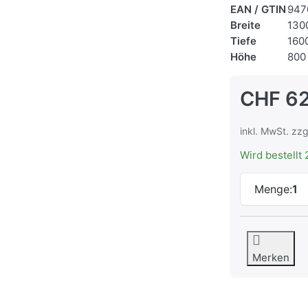
EAN / GTIN
947
Breite
130
Tiefe
160
Höhe
800
CHF 6
inkl. MwSt. zzg
Wird bestellt 
Menge:
1
Merken