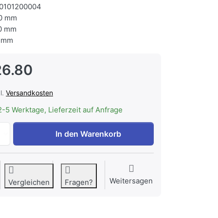
0101200004
0 mm
0 mm
 mm
26.80
l.
Versandkosten
2-5 Werktage, Lieferzeit auf Anfrage
CONTINI höhenverstellbarer Bürotisch 1.6x0.8m grau / Ges
In den Warenkorb
Weitersagen
Vergleichen
Fragen?