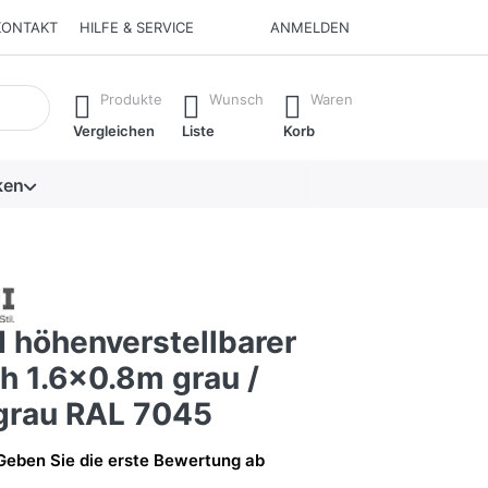
KONTAKT
HILFE & SERVICE
ANMELDEN
isch erste Ergebnisse. Drücken Sie die Eingabetaste, um alle 
Produkte
Wunsch
Waren
Vergleichen
Liste
Korb
ken
 höhenverstellbarer
h 1.6x0.8m grau /
 grau RAL 7045
Geben Sie die erste Bewertung ab