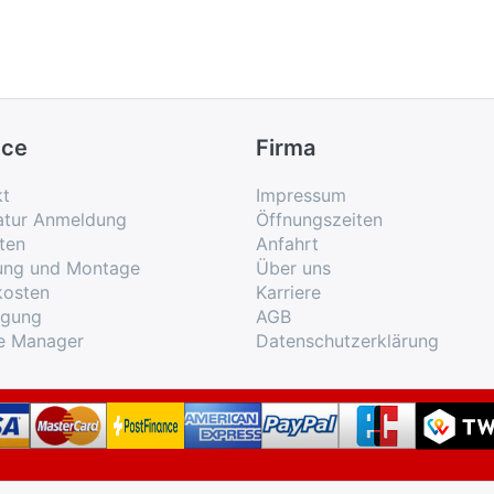
ice
Firma
kt
Impressum
atur Anmeldung
Öffnungszeiten
ten
Anfahrt
rung und Montage
Über uns
kosten
Karriere
rgung
AGB
e Manager
Datenschutzerklärung