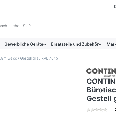
 einen Suchbegriff ein. Während Sie tippen, erscheinen automat
Gewerbliche Geräte
Ersatzteile und Zubehör
Mar
.8m weiss / Gestell grau RAL 7045
CONTINI
Bürotis
Gestell