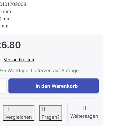
0101202008
0 mm
0 mm
 mm
26.80
l.
Versandkosten
2-5 Werktage, Lieferzeit auf Anfrage
CONTINI höhenverstellbarer Bürotisch 1.6x0.8m weiss / Ge
In den Warenkorb
Weitersagen
Vergleichen
Fragen?