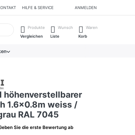
KONTAKT
HILFE & SERVICE
ANMELDEN
isch erste Ergebnisse. Drücken Sie die Eingabetaste, um alle 
Produkte
Wunsch
Waren
Vergleichen
Liste
Korb
ken
 höhenverstellbarer
ch 1.6x0.8m weiss /
 grau RAL 7045
Geben Sie die erste Bewertung ab