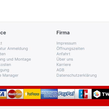
ice
Firma
kt
Impressum
atur Anmeldung
Öffnungszeiten
ten
Anfahrt
rung und Montage
Über uns
kosten
Karriere
rgung
AGB
e Manager
Datenschutzerklärung