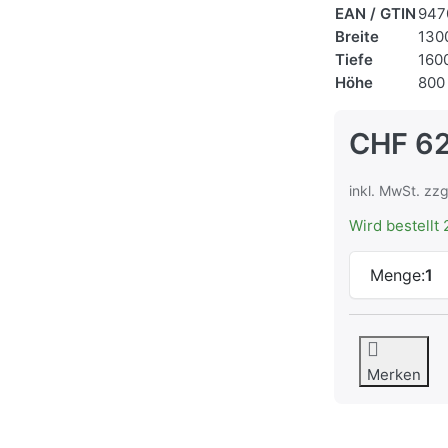
EAN / GTIN
947
Breite
130
Tiefe
160
Höhe
800
CHF 6
inkl. MwSt. zzg
Wird bestellt 
Menge:
1
Merken