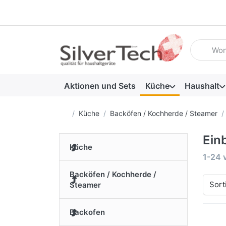
Geben Sie
Aktionen und Sets
Küche
Haushalt
Startseite
Küche
Backöfen / Kochherde / Steamer
Ein
Küche
Suche
1-24
Backöfen / Kochherde /
Sort
Steamer
Backofen