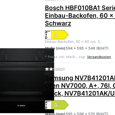
Bosch HBF010BA1 Seri
Einbau-Backofen, 60 x
Schwarz
Einbau-Backofen, 60 x 60 cm, S…
Maße
(mm)
594 x 595 x 548 (B/H/T)
*
Preise inkl. MwSt., zzgl.
Versandkosten
Zu diesem Produkt liegen 
SAMSUNG
Samsung NV7B41201A
Ofen NV7000, A+, 76l, 
Black, NV7B41201AK/
Maße
(mm)
595 x 596 x 570 (B/H/T)