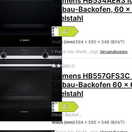
Siemens HB534AER3 i
Einbau-Backofen, 60 x
Edelstahl
Maße
(mm)
594 x 595 x 548 (B/H/T)
*
Preise inkl. MwSt., zzgl.
Versandkosten
Zu diesem Produkt liegen 
SIEMENS
Siemens HB557GFS3C 
Einbau-Backofen 60 x
Edelstahl
Dieser Backof…
Maße
(mm)
594 x 595 x 548 (B/H/T)
*
Preise inkl. MwSt., zzgl.
Versandkosten