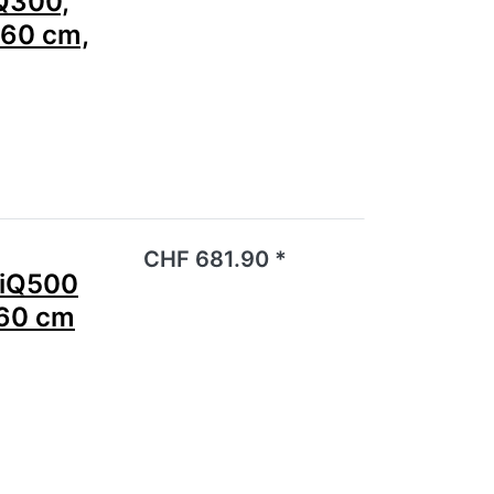
Q300,
 60 cm,
noch keine Bewertungen vor.
CHF 681.90 *
iQ500
 60 cm