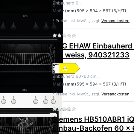
Einbauherd 6…
Maße
(mm)
595 x 594 x 567 (B/H/T)
*
Preise inkl. MwSt., zzgl.
Versandkosten
Zu diesem Produkt liegen 
AEG
AEG EHAW Einbauherd
cm weiss, 940321233
Einbauherd 60x60 cm…
Maße
(mm)
595 x 594 x 567 (B/H/T)
*
Preise inkl. MwSt., zzgl.
Versandkosten
Zu diesem Produkt liegen 
SIEMENS
Siemens HB510ABR1 i
Einbau-Backofen 60 x