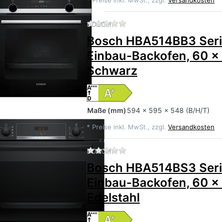
Zu diesem Produkt liegen 
BOSCH
Bosch HBA514BB3 Seri
Einbau-Backofen, 60 x
Schwarz
Maße
(mm)
594 x 595 x 548 (B/H/T)
*
Preise inkl. MwSt., zzgl.
Versandkosten
Zu diesem Produkt liegen 
BOSCH
Bosch HBA514BS3 Seri
Einbau-Backofen, 60 x
Edelstahl