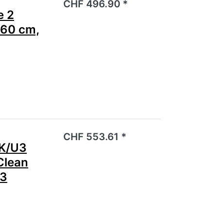
CHF 496.90 *
e 2
 60 cm,
noch keine Bewertungen vor.
CHF 553.61 *
K/U3
Clean
U3