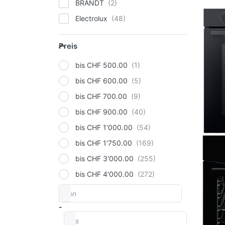
BRANDT
Electrolux
FORS
Preis
Preis
GORENJE
Hisense
bis CHF 500.00
Miele
bis CHF 600.00
Samsung
bis CHF 700.00
Sibir
bis CHF 900.00
Siemens
bis CHF 1'000.00
V-ZUG
bis CHF 1'750.00
bis CHF 3'000.00
bis CHF 4'000.00
von
Preisspanne
-
bis