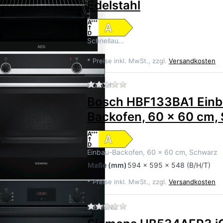
Edelstahl
Schnellau…
*
Preise inkl. MwSt., zzgl.
Versandkosten
Zu diesem Produkt liegen 
BOSCH
Bosch HBF133BA1 Einb
Backofen, 60 x 60 cm,
Einbau-Backofen, 60 x 60 cm, Schwarz
Maße
(mm)
594 x 595 x 548 (B/H/T)
*
Preise inkl. MwSt., zzgl.
Versandkosten
Zu diesem Produkt liegen 
SIEMENS