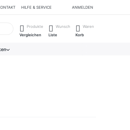
KONTAKT
HILFE & SERVICE
ANMELDEN
isch erste Ergebnisse. Drücken Sie die Eingabetaste, um alle 
Produkte
Wunsch
Waren
Vergleichen
Liste
Korb
ken
noch keine Bewertungen vor.