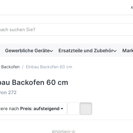
 einen Suchbegriff ein. Während Sie tippen, erscheinen automat
Gewerbliche Geräte
Ersatzteile und Zubehör
Mar
Backofen
Einbau Backofen 60 cm
bau Backofen 60 cm
rgebnisse:
von
272
iere nach
Preis: aufsteigend
Zu diesem Produkt liegen 
BOSCH