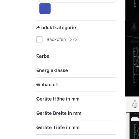
Produktkategorie
Produktkategorie
Backofen
Farbe
Farbe
Energieklasse
Energieklasse
Einbauart
Einbauart
Geräte Höhe in mm
Geräte Höhe in mm
Geräte Breite in mm
Geräte Breite in mm
Geräte Tiefe in mm
Geräte Tiefe in mm