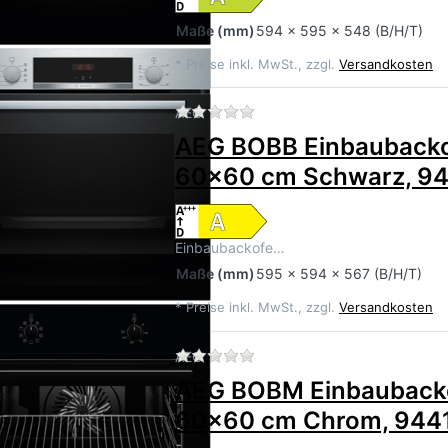
Maße
(mm)
594 x 595 x 548 (B/H/T)
*
Preise inkl. MwSt., zzgl.
Versandkosten
Zu diesem Produkt liegen 
AEG
AEG BOBB Einbauback
60x60 cm Schwarz, 9
Einbaubackofe…
Maße
(mm)
595 x 594 x 567 (B/H/T)
*
Preise inkl. MwSt., zzgl.
Versandkosten
Zu diesem Produkt liegen 
AEG
AEG BOBM Einbauback
60x60 cm Chrom, 944