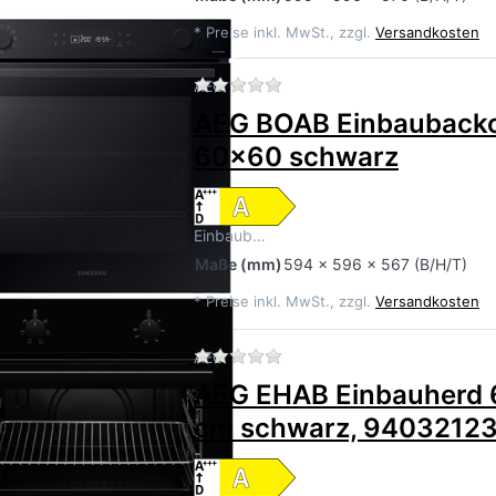
*
Preise inkl. MwSt., zzgl.
Versandkosten
Zu diesem Produkt liegen 
AEG
AEG BOAB Einbauback
60x60 schwarz
Einbaub…
Maße
(mm)
594 x 596 x 567 (B/H/T)
*
Preise inkl. MwSt., zzgl.
Versandkosten
Zu diesem Produkt liegen 
AEG
AEG EHAB Einbauherd
cm schwarz, 9403212