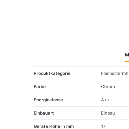
M
Merkmale
Produktkategorie
Flachschirm
Farbe
Chrom
Energieklasse
A++
Einbauart
Einbau
Geräte Höhe in mm
17