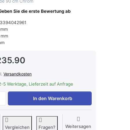
ube 90 cm Chrom
Geben Sie die erste Bewertung ab
3394042961
 mm
 mm
mm
235.90
l.
Versandkosten
2-5 Werktage, Lieferzeit auf Anfrage
ELECTROLUX DASL9050CN Flachschirmhaube 90 cm Chrom,
In den Warenkorb
Weitersagen
Vergleichen
Fragen?