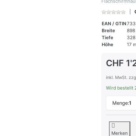
Flachschirmha
EAN / GTIN
733
Breite
898
Tiefe
328
Höhe
17 
CHF 1'
inkl. MwSt. zzg
Wird bestellt 
Menge:
1
Merken