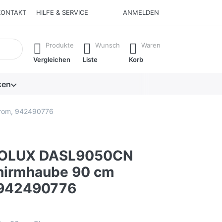
KONTAKT
HILFE & SERVICE
ANMELDEN
isch erste Ergebnisse. Drücken Sie die Eingabetaste, um alle 
Produkte
Wunsch
Waren
Vergleichen
Liste
Korb
ken
rom, 942490776
OLUX DASL9050CN
hirmhaube 90 cm
 942490776