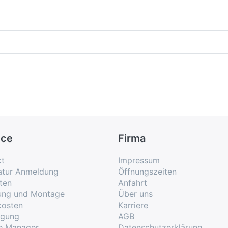
ice
Firma
kt
Impressum
atur Anmeldung
Öffnungszeiten
ten
Anfahrt
rung und Montage
Über uns
kosten
Karriere
rgung
AGB
e Manager
Datenschutzerklärung