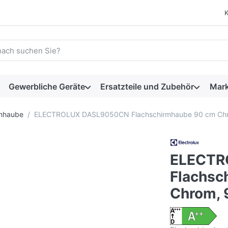
 einen Suchbegriff ein. Während Sie tippen, erscheinen automat
Gewerbliche Geräte
Ersatzteile und Zubehör
Mar
rmhaube
ELECTROLUX DASL9050CN Flachschirmhaube 90 cm Ch
ELECTR
Flachsc
Chrom,