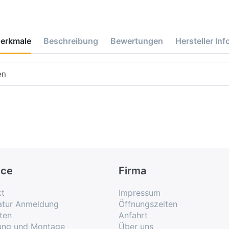
erkmale
Beschreibung
Bewertungen
Hersteller Inf
en
ice
Firma
kt
Impressum
atur Anmeldung
Öffnungszeiten
ten
Anfahrt
rung und Montage
Über uns