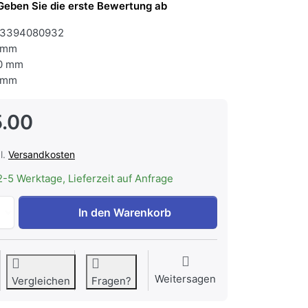
Geben Sie die erste Bewertung ab
3394080932
 mm
0 mm
 mm
.00
l.
Versandkosten
2-5 Werktage, Lieferzeit auf Anfrage
ELECTROLUX M2CKCF07U Rohr runde Form (D 150), 902986
In den Warenkorb
Weitersagen
Vergleichen
Fragen?