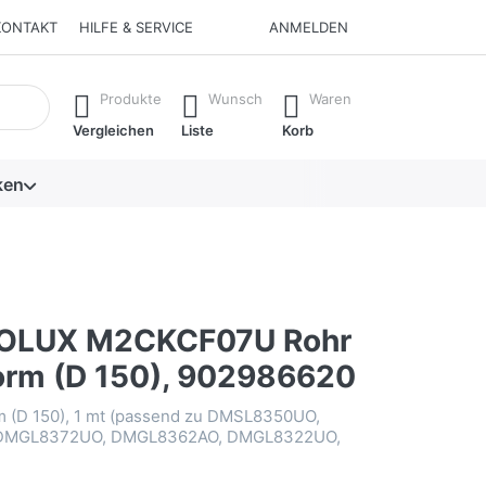
KONTAKT
HILFE & SERVICE
ANMELDEN
isch erste Ergebnisse. Drücken Sie die Eingabetaste, um alle 
Produkte
Wunsch
Waren
Vergleichen
Liste
Korb
ken
OLUX M2CKCF07U Rohr
orm (D 150), 902986620
m (D 150), 1 mt (passend zu DMSL8350UO,
DMGL8372UO, DMGL8362AO, DMGL8322UO,