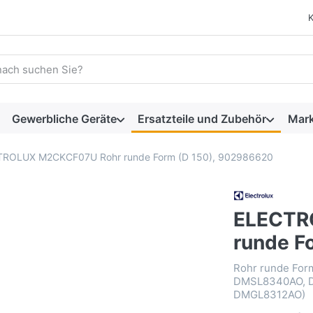
 einen Suchbegriff ein. Während Sie tippen, erscheinen automat
Gewerbliche Geräte
Ersatzteile und Zubehör
Mar
ROLUX M2CKCF07U Rohr runde Form (D 150), 902986620
ELECTR
runde F
Rohr runde For
DMSL8340AO, 
DMGL8312AO)