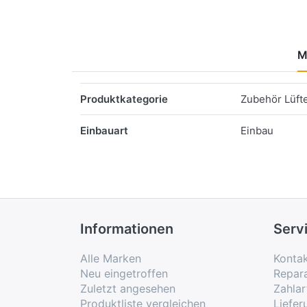
M
Merkmale
Produktkategorie
Zubehör Lüft
Einbauart
Einbau
Informationen
Serv
Alle Marken
Konta
Neu eingetroffen
Repar
Zuletzt angesehen
Zahlar
Produktliste vergleichen
Liefe