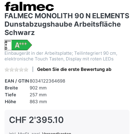
FALMEC MONOLITH 90 N ELEMENTS
Dunstabzugshaube Arbeitsfläche
Schwarz
Einbaugerät in der Arbeitsplatte; Teilintegriert 90 cm,
elektronische Touch Tasten, Display mit roten LEDs
Geben Sie die erste Bewertung ab
EAN / GTIN
8034122364698
Breite
902 mm
Tiefe
257 mm
Höhe
863 mm
CHF 2'395.10
inkl. MwSt. zzgl.
Versandkosten