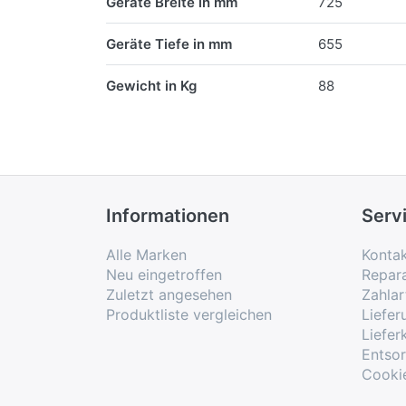
Geräte Breite in mm
725
Geräte Tiefe in mm
655
Gewicht in Kg
88
Informationen
Serv
Alle Marken
Konta
Neu eingetroffen
Repar
Zuletzt angesehen
Zahlar
Produktliste vergleichen
Liefe
Liefer
Entso
Cooki