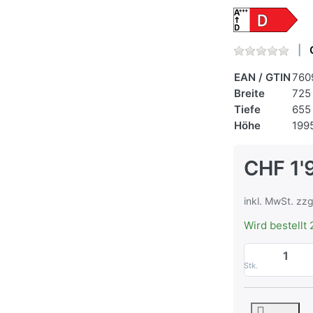
EAN / GTIN
760
Breite
725
Tiefe
655
Höhe
199
CHF 1'
inkl. MwSt. zzg
Wird bestellt 
Stk.