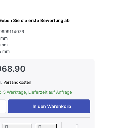
Geben Sie die erste Bewertung ab
9999114076
 mm
 mm
5 mm
968.90
l.
Versandkosten
2-5 Werktage, Lieferzeit auf Anfrage
FORS CCV 500 W Bäckerei-Kühlschrank, Volltür, weiss, 60
In den Warenkorb