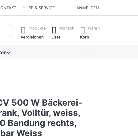
KONTAKT
HILFE & SERVICE
ANMELDEN
isch erste Ergebnisse. Drücken Sie die Eingabetaste, um alle 
Produkte
Wunsch
Waren
Vergleichen
Liste
Korb
ken
V 500 W Bäckerei-
ank, Volltür, weiss,
 Bandung rechts,
bar Weiss