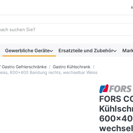
 einen Suchbegriff ein. Während Sie tippen, erscheinen automat
Gewerbliche Geräte
Ersatzteile und Zubehör
Mar
/ Gastro Gefrierschränke
Gastro Kühlschrank
weiss, 600x400 Bandung rechts, wechselbar Weiss
FORS CC
Kühlschr
600x400
wechsel