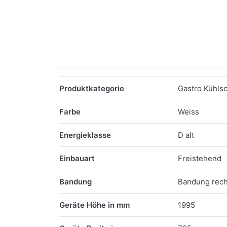
Merkmale
Produktkategorie
Gastro Kühls
Farbe
Weiss
Energieklasse
D alt
Einbauart
Freistehend
Bandung
Bandung rech
Geräte Höhe in mm
1995