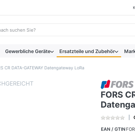
 einen Suchbegriff ein. Während Sie tippen, erscheinen automat
Gewerbliche Geräte
Ersatzteile und Zubehör
Mar
S CR DATA-GATEWAY Datengateway LoRa
FORS C
Datenga
EAN / GTIN
FOR