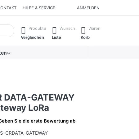
KONTAKT
HILFE & SERVICE
ANMELDEN
isch erste Ergebnisse. Drücken Sie die Eingabetaste, um alle 
Produkte
Wunsch
Waren
Vergleichen
Liste
Korb
ken
R DATA-GATEWAY
teway LoRa
Geben Sie die erste Bewertung ab
S-CRDATA-GATEWAY