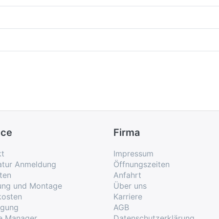
ice
Firma
kt
Impressum
atur Anmeldung
Öffnungszeiten
ten
Anfahrt
rung und Montage
Über uns
kosten
Karriere
rgung
AGB
e Manager
Datenschutzerklärung