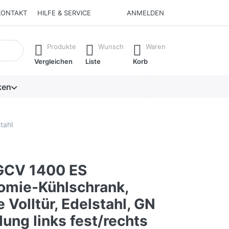
KONTAKT
HILFE & SERVICE
ANMELDEN
isch erste Ergebnisse. Drücken Sie die Eingabetaste, um alle 
Produkte
Wunsch
Waren
Vergleichen
Liste
Korb
ken
tahl
GCV 1400 ES
omie-Kühlschrank,
 Volltür, Edelstahl, GN
ung links fest/rechts