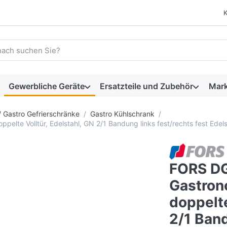
 einen Suchbegriff ein. Während Sie tippen, erscheinen automat
Gewerbliche Geräte
Ersatzteile und Zubehör
Mar
/ Gastro Gefrierschränke
Gastro Kühlschrank
lte Volltür, Edelstahl, GN 2/1 Bandung links fest/rechts fest Edels
FORS D
Gastron
doppelte
2/1 Band