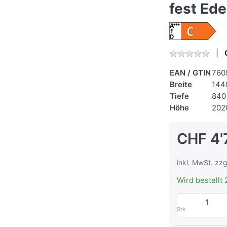
fest Ede
EAN / GTIN
760
Breite
144
Tiefe
840
Höhe
202
CHF 4'
inkl. MwSt. zzg
Wird bestellt 
Stk.