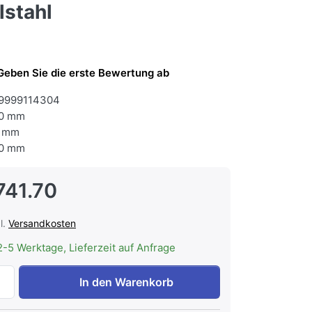
lstahl
Geben Sie die erste Bewertung ab
9999114304
0 mm
 mm
0 mm
741.70
l.
Versandkosten
2-5 Werktage, Lieferzeit auf Anfrage
FORS DGCV 1400 ES Gastronomie-Kühlschrank, doppelte Vollt
In den Warenkorb