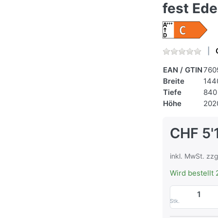
fest Ede
EAN / GTIN
760
Breite
144
Tiefe
840
Höhe
202
CHF 5'
inkl. MwSt. zzg
Wird bestellt 
Stk.