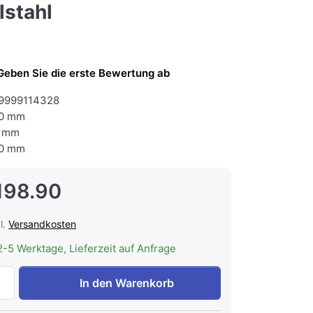
lstahl
Geben Sie die erste Bewertung ab
9999114328
0 mm
 mm
0 mm
198.90
l.
Versandkosten
2-5 Werktage, Lieferzeit auf Anfrage
FORS DGFV 1400 ES Gastronomie-Gefrierschrank, doppelte Vo
In den Warenkorb