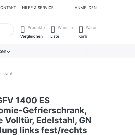
KONTAKT
HILFE & SERVICE
ANMELDEN
isch erste Ergebnisse. Drücken Sie die Eingabetaste, um alle 
Produkte
Wunsch
Waren
Vergleichen
Liste
Korb
ken
lstahl
GFV 1400 ES
omie-Gefrierschrank,
 Volltür, Edelstahl, GN
ung links fest/rechts