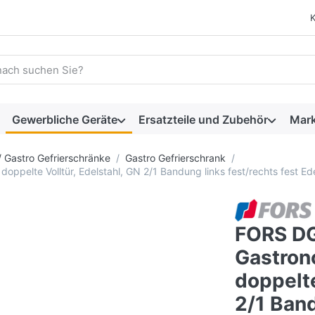
 einen Suchbegriff ein. Während Sie tippen, erscheinen automat
Gewerbliche Geräte
Ersatzteile und Zubehör
Mar
/ Gastro Gefrierschränke
Gastro Gefrierschrank
pelte Volltür, Edelstahl, GN 2/1 Bandung links fest/rechts fest Ede
FORS D
Gastron
doppelte
2/1 Band