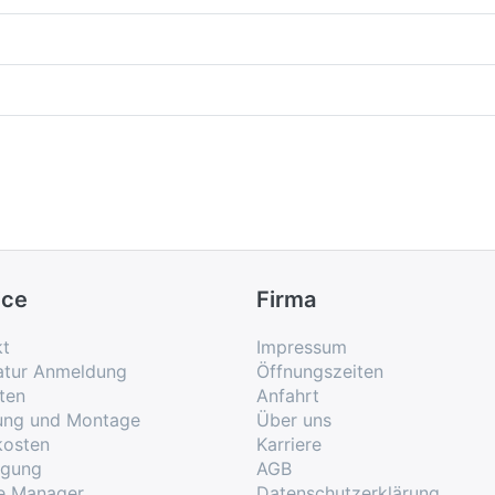
ice
Firma
kt
Impressum
atur Anmeldung
Öffnungszeiten
ten
Anfahrt
rung und Montage
Über uns
kosten
Karriere
rgung
AGB
e Manager
Datenschutzerklärung