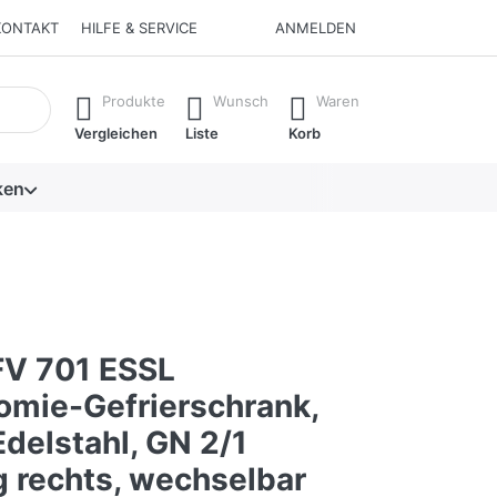
KONTAKT
HILFE & SERVICE
ANMELDEN
isch erste Ergebnisse. Drücken Sie die Eingabetaste, um alle 
Produkte
Wunsch
Waren
Vergleichen
Liste
Korb
ken
V 701 ESSL
omie-Gefrierschrank,
 Edelstahl, GN 2/1
 rechts, wechselbar