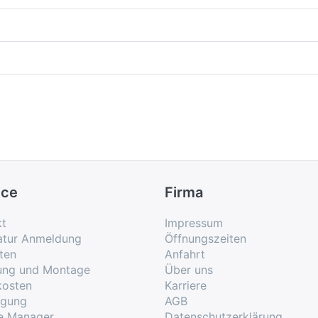
ice
Firma
kt
Impressum
atur Anmeldung
Öffnungszeiten
ten
Anfahrt
rung und Montage
Über uns
kosten
Karriere
rgung
AGB
e Manager
Datenschutzerklärung