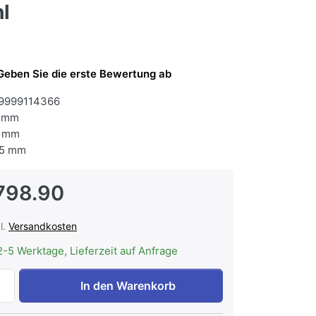
l
Geben Sie die erste Bewertung ab
9999114366
 mm
 mm
5 mm
798.90
l.
Versandkosten
2-5 Werktage, Lieferzeit auf Anfrage
FORS GFV 701 ESSL Gastronomie-Gefrierschrank, Volltür, E
In den Warenkorb