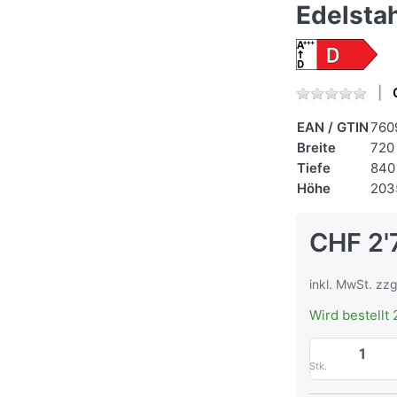
Edelstah
EAN / GTIN
760
Breite
720
Tiefe
840
Höhe
203
CHF 2'
inkl. MwSt. zzg
Wird bestellt 
Stk.