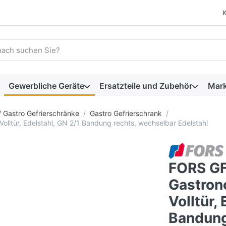
 einen Suchbegriff ein. Während Sie tippen, erscheinen automat
Gewerbliche Geräte
Ersatzteile und Zubehör
Mar
/ Gastro Gefrierschränke
Gastro Gefrierschrank
lltür, Edelstahl, GN 2/1 Bandung rechts, wechselbar Edelstahl
FORS GF
Gastron
Volltür,
Bandung