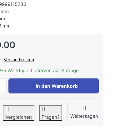
9999115233
 mm
mm
6 mm
.00
l.
Versandkosten
2-5 Werktage, Lieferzeit auf Anfrage
FORS WFR10-6W M 1 Tür-Holzfront weiss mit 1 Edelstahl-Tü
In den Warenkorb
Weitersagen
Vergleichen
Fragen?