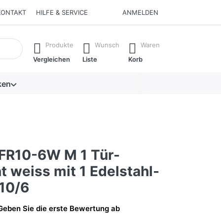
KONTAKT
HILFE & SERVICE
ANMELDEN
isch erste Ergebnisse. Drücken Sie die Eingabetaste, um alle 
Produkte
Wunsch
Waren
Vergleichen
Liste
Korb
ken
R10-6W M 1 Tür-
t weiss mit 1 Edelstahl-
 10/6
Geben Sie die erste Bewertung ab