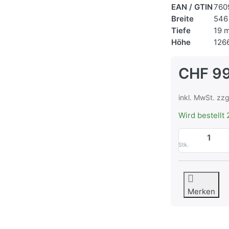
EAN / GTIN
760
Breite
546
Tiefe
19 
Höhe
126
CHF 99
inkl. MwSt. zzg
Wird bestellt 
Stk.
Merken