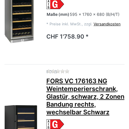
Maße
(mm)
595 x 1760 x 680 (B/H/T)
*
Preise inkl. MwSt., zzgl.
Versandkosten
CHF 1'758.90 *
Zu diesem Produkt liegen no
FORS
FORS VC 176163 NG
Weintemperierschrank,
Glastür, schwarz, 2 Zonen
Bandung rechts,
wechselbar Schwarz