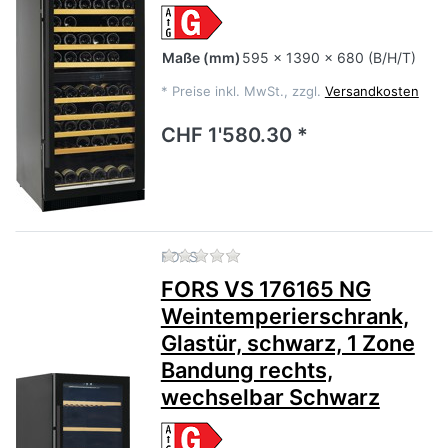
Maße
(mm)
595 x 1390 x 680 (B/H/T)
*
Preise inkl. MwSt., zzgl.
Versandkosten
CHF 1'580.30 *
Zu diesem Produkt liegen no
FORS
FORS VS 176165 NG
Weintemperierschrank,
Glastür, schwarz, 1 Zone
Bandung rechts,
wechselbar Schwarz