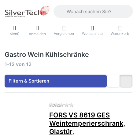
Geben Sie einen Suchbegriff ein. Währ
Vergleichen
Wunschliste
Warenkorb
Menü
Anmelden
Gastro Wein Kühlschränke
Suchergebnisse:
1-12
von
12
Filtern & Sortieren
Zu diesem Produkt liegen no
FORS
FORS VS 8619 GES
Weintemperierschrank,
Glastür,