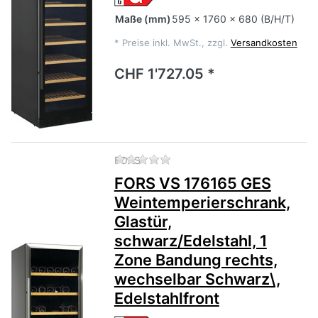
Maße
(mm)
595 x 1760 x 680 (B/H/T)
*
Preise inkl. MwSt., zzgl.
Versandkosten
CHF 1'727.05 *
Zu diesem Produkt liegen no
FORS
FORS VS 176165 GES
Weintemperierschrank,
Glastür,
schwarz/Edelstahl, 1
Zone Bandung rechts,
wechselbar Schwarz\,
Edelstahlfront