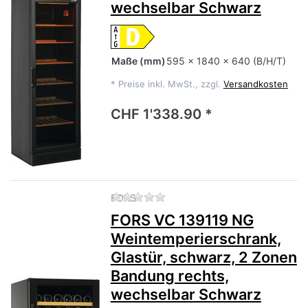
wechselbar Schwarz
Maße
(mm)
595 x 1840 x 640 (B/H/T)
*
Preise inkl. MwSt., zzgl.
Versandkosten
CHF 1'338.90 *
Zu diesem Produkt liegen no
FORS
FORS VC 139119 NG
Weintemperierschrank,
Glastür, schwarz, 2 Zonen
Bandung rechts,
wechselbar Schwarz