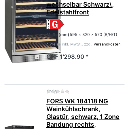
wechselbar Schwarz\,
Edelstahlfront
Maße
(mm)
595 x 820 x 570 (B/H/T)
*
Preise inkl. MwSt., zzgl.
Versandkosten
CHF 1'298.90 *
Zu diesem Produkt liegen no
FORS
FORS WK 184118 NG
Weinkühlschrank,
Glastür, schwarz, 1 Zone
Bandung rechts,