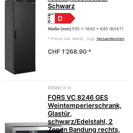
Schwarz
Maße
(mm)
595 x 1840 x 640 (B/H/T)
*
Preise inkl. MwSt., zzgl.
Versandkosten
CHF 1'268.90 *
Zu diesem Produkt liegen no
FORS
FORS VC 8246 GES
Weintemperierschrank,
Glastür,
schwarz/Edelstahl, 2
Zonen Bandung rechts,