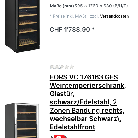
Maße
(mm)
595 x 1760 x 680 (B/H/T)
*
Preise inkl. MwSt., zzgl.
Versandkosten
CHF 1'788.90 *
Zu diesem Produkt liegen no
FORS
FORS VC 176163 GES
Weintemperierschrank,
Glastür,
schwarz/Edelstahl, 2
Zonen Bandung rechts,
wechselbar Schwarz\,
Edelstahlfront