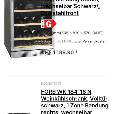
wechselbar Schwarz\,
Edelstahlfront
Maße
(mm)
595 x 820 x 570 (B/H/T)
*
Preise inkl. MwSt., zzgl.
Versandkosten
CHF 1'188.90 *
Zu diesem Produkt liegen no
FORS
FORS WK 184118 N
Weinkühlschrank, Volltür,
schwarz, 1 Zone Bandung
rechts, wechselbar