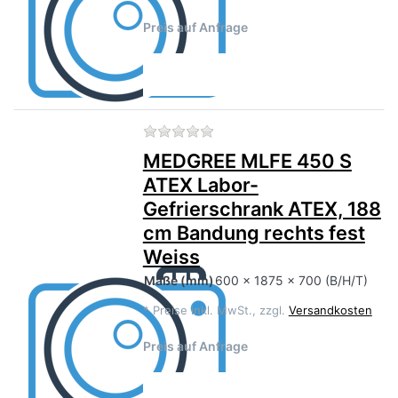
Preis auf Anfrage
Zu diesem Produkt liegen no
MEDGREE MLFE 450 S
ATEX Labor-
Gefrierschrank ATEX, 188
cm Bandung rechts fest
Weiss
Maße
(mm)
600 x 1875 x 700 (B/H/T)
*
Preise inkl. MwSt., zzgl.
Versandkosten
Preis auf Anfrage