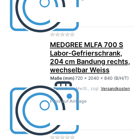
Zu diesem Produkt liegen no
MEDGREE MLFA 700 S
Labor-Gefrierschrank,
204 cm Bandung rechts,
wechselbar Weiss
Maße
(mm)
720 x 2040 x 840 (B/H/T)
*
Preise inkl. MwSt., zzgl.
Versandkosten
Preis auf Anfrage
Zu diesem Produkt liegen no