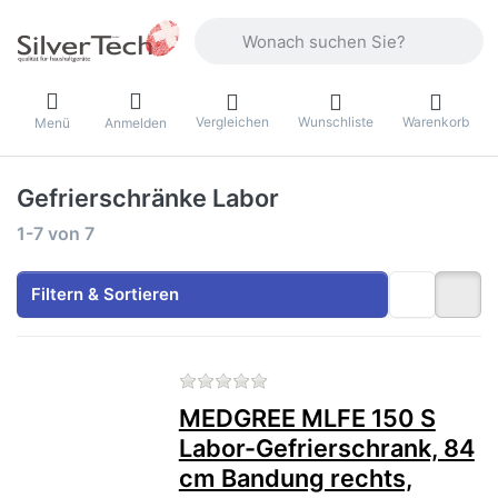
Geben Sie einen Suchbegriff ein. Währ
Vergleichen
Wunschliste
Warenkorb
Menü
Anmelden
Gefrierschränke Labor
Suchergebnisse:
1-7
von
7
Filtern & Sortieren
Zu diesem Produkt liegen no
MEDGREE MLFE 150 S
Labor-Gefrierschrank, 84
cm Bandung rechts,