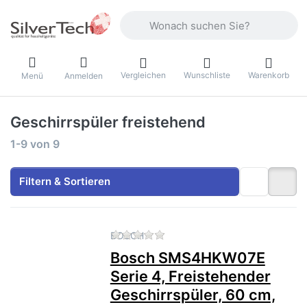
Geben Sie einen Suchbegriff ein. Währ
Vergleichen
Wunschliste
Warenkorb
Menü
Anmelden
Geschirrspüler freistehend
Suchergebnisse:
1-9
von
9
Filtern & Sortieren
Zu diesem Produkt liegen no
BOSCH
Bosch SMS4HKW07E
Serie 4, Freistehender
Geschirrspüler, 60 cm,