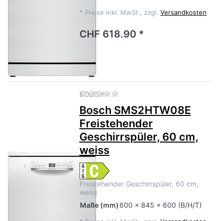
*
Preise inkl. MwSt., zzgl.
Versandkosten
CHF 618.90 *
Zu diesem Produkt liegen no
BOSCH
Bosch SMS2HTW08E
Freistehender
Geschirrspüler, 60 cm,
weiss
Freistehender Geschirrspüler, 60 cm,
weiss
Maße
(mm)
600 x 845 x 600 (B/H/T)