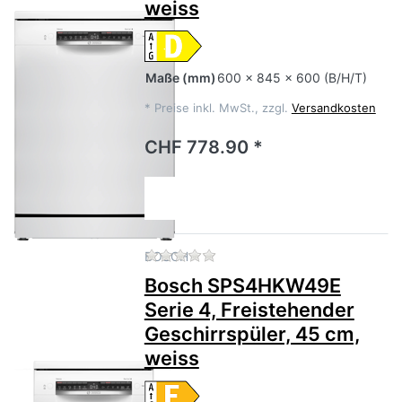
weiss
Maße
(mm)
600 x 845 x 600 (B/H/T)
*
Preise inkl. MwSt., zzgl.
Versandkosten
CHF 778.90 *
Zu diesem Produkt liegen no
BOSCH
Bosch SPS4HKW49E
Serie 4, Freistehender
Geschirrspüler, 45 cm,
weiss