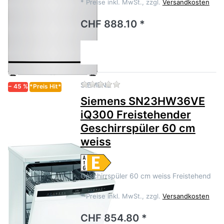
*
Preise inkl. MwSt., zzgl.
Versandkosten
CHF 888.10 *
Zu diesem Produkt liegen no
SIEMENS
− 45 %
*Preis Hit*
Siemens SN23HW36VE
iQ300 Freistehender
Geschirrspüler 60 cm
weiss
Geschirrspüler 60 cm weiss Freistehend
*
Preise inkl. MwSt., zzgl.
Versandkosten
CHF 854.80 *