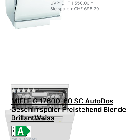
UVP:
CHF 1'550.00 *
Sie sparen:
CHF 695.20
Zu diesem Produkt liegen noch keine Bewertu
MIELE
MIELE G 17600-60 SC AutoDos
Geschirrspüler Freistehend Blende
BrillantWeiss
mit automati…