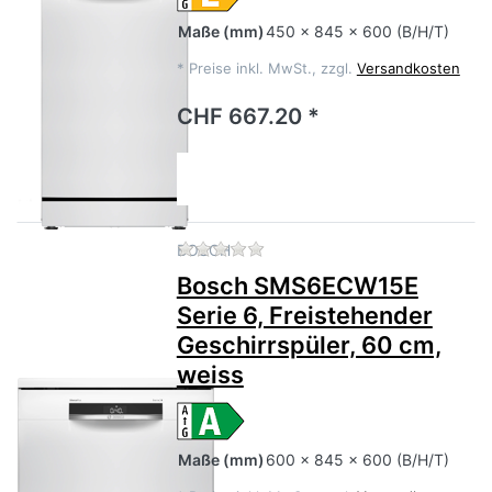
Maße
(mm)
450 x 845 x 600 (B/H/T)
*
Preise inkl. MwSt., zzgl.
Versandkosten
CHF 667.20 *
Zu diesem Produkt liegen no
BOSCH
Bosch SMS6ECW15E
Serie 6, Freistehender
Geschirrspüler, 60 cm,
weiss
Maße
(mm)
600 x 845 x 600 (B/H/T)