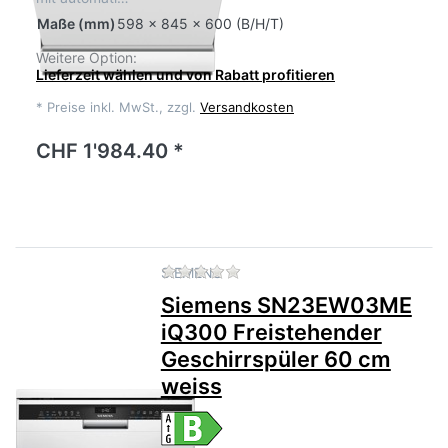
Maße
(mm)
598 x 845 x 600 (B/H/T)
Weitere Option:
Lieferzeit wählen und von Rabatt profitieren
*
Preise inkl. MwSt., zzgl.
Versandkosten
CHF 1'984.40 *
Zu diesem Produkt liegen no
SIEMENS
Siemens SN23EW03ME
iQ300 Freistehender
Geschirrspüler 60 cm
weiss