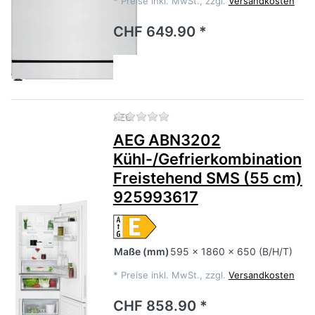
*
Preise inkl. MwSt., zzgl.
Versandkosten
CHF 649.90 *
Zu diesem Produkt liegen no
AEG
AEG ABN3202
Kühl-/Gefrierkombination
Freistehend SMS (55 cm)
925993617
Maße
(mm)
595 x 1860 x 650 (B/H/T)
*
Preise inkl. MwSt., zzgl.
Versandkosten
CHF 858.90 *