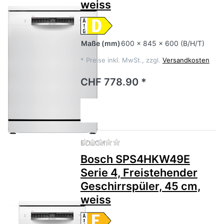
weiss
Maße
(mm)
600 x 845 x 600 (B/H/T)
*
Preise inkl. MwSt., zzgl.
Versandkosten
CHF 778.90 *
Zu diesem Produkt liegen no
BOSCH
Bosch SPS4HKW49E
Serie 4, Freistehender
Geschirrspüler, 45 cm,
weiss