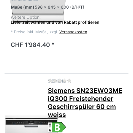
Maße
(mm)
598 x 845 x 600 (B/H/T)
Weitere Option:
Lieferzeit wählen und von Rabatt profitieren
*
Preise inkl. MwSt., zzgl.
Versandkosten
CHF 1'984.40 *
Zu diesem Produkt liegen no
SIEMENS
Siemens SN23EW03ME
iQ300 Freistehender
Geschirrspüler 60 cm
weiss