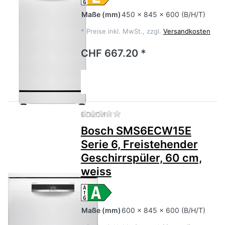
Maße
(mm)
450 x 845 x 600 (B/H/T)
*
Preise inkl. MwSt., zzgl.
Versandkosten
CHF 667.20 *
Zu diesem Produkt liegen no
BOSCH
Bosch SMS6ECW15E
Serie 6, Freistehender
Geschirrspüler, 60 cm,
weiss
Maße
(mm)
600 x 845 x 600 (B/H/T)