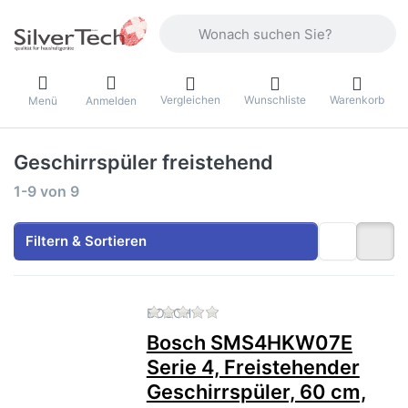
Geben Sie einen Suchbegriff ein. Währ
Vergleichen
Wunschliste
Warenkorb
Menü
Anmelden
Geschirrspüler freistehend
Suchergebnisse:
1-9
von
9
Filtern & Sortieren
Zu diesem Produkt liegen no
BOSCH
Bosch SMS4HKW07E
Serie 4, Freistehender
Geschirrspüler, 60 cm,