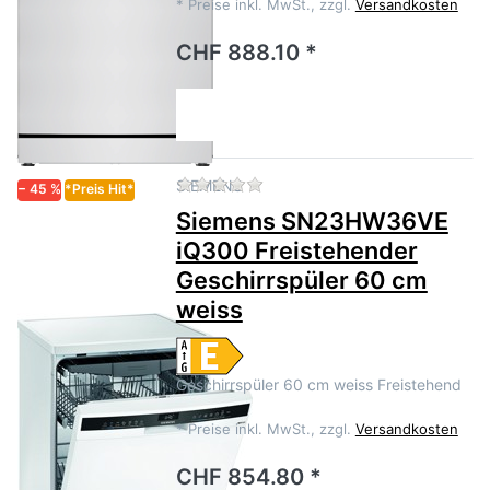
*
Preise inkl. MwSt., zzgl.
Versandkosten
CHF 888.10 *
Zu diesem Produkt liegen no
SIEMENS
− 45 %
*Preis Hit*
Siemens SN23HW36VE
iQ300 Freistehender
Geschirrspüler 60 cm
weiss
Geschirrspüler 60 cm weiss Freistehend
*
Preise inkl. MwSt., zzgl.
Versandkosten
CHF 854.80 *