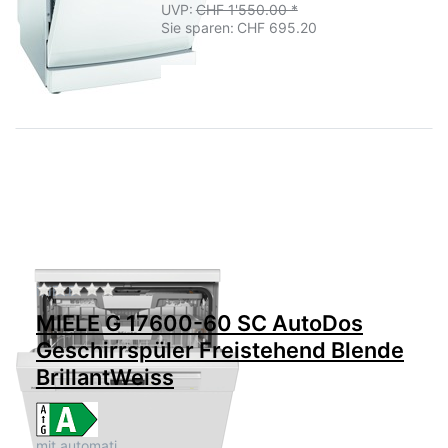
UVP:
CHF 1'550.00 *
Sie sparen:
CHF 695.20
Zu diesem Produkt liegen noch keine Bewertu
MIELE
MIELE G 17600-60 SC AutoDos
Geschirrspüler Freistehend Blende
BrillantWeiss
mit automati…