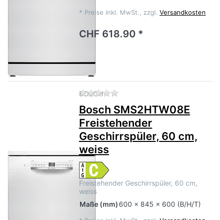
*
Preise inkl. MwSt., zzgl.
Versandkosten
CHF 618.90 *
Zu diesem Produkt liegen no
BOSCH
Bosch SMS2HTW08E
Freistehender
Geschirrspüler, 60 cm,
weiss
Freistehender Geschirrspüler, 60 cm,
weiss
Maße
(mm)
600 x 845 x 600 (B/H/T)