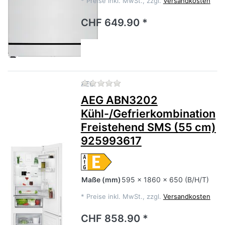
*
Preise inkl. MwSt., zzgl.
Versandkosten
CHF 649.90 *
Zu diesem Produkt liegen no
AEG
AEG ABN3202
Kühl-/Gefrierkombination
Freistehend SMS (55 cm)
925993617
Maße
(mm)
595 x 1860 x 650 (B/H/T)
*
Preise inkl. MwSt., zzgl.
Versandkosten
CHF 858.90 *