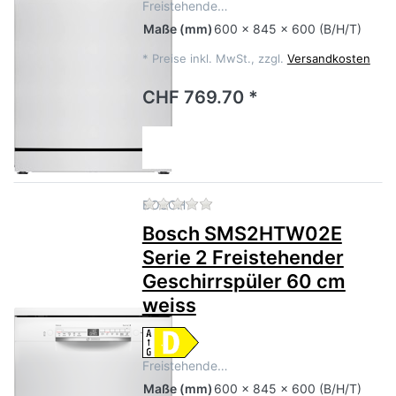
Freistehende…
Maße
(mm)
600 x 845 x 600 (B/H/T)
*
Preise inkl. MwSt., zzgl.
Versandkosten
CHF 769.70 *
Zu diesem Produkt liegen no
BOSCH
Bosch SMS2HTW02E
Serie 2 Freistehender
Geschirrspüler 60 cm
weiss
Freistehende…
Maße
(mm)
600 x 845 x 600 (B/H/T)