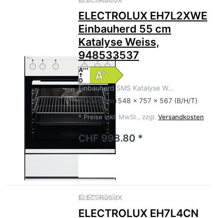
ELECTROLUX EH7L2XWE
Einbauherd 55 cm
Katalyse Weiss,
948533537
Einbauherd SMS Katalyse W…
Maße
(mm)
548 x 757 x 567 (B/H/T)
*
Preise inkl. MwSt., zzgl.
Versandkosten
CHF 998.80 *
Zu diesem Produkt liegen no
ELECTROLUX
ELECTROLUX EH7L4CN