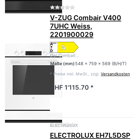
Zu diesem Produkt liegen no
V-ZUG
V-ZUG Combair V400
7UHC Weiss,
2201900029
Der Combair…
Maße
(mm)
548 x 759 x 569 (B/H/T)
*
Preise inkl. MwSt., zzgl.
Versandkosten
CHF 1'115.70 *
Zu diesem Produkt liegen no
ELECTROLUX
ELECTROLUX EH7L5DSP