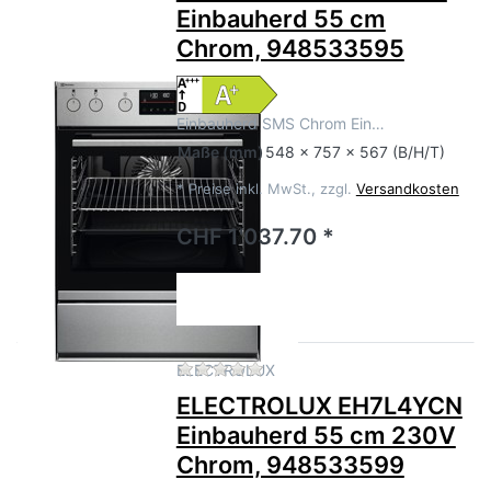
Einbauherd 55 cm
Chrom, 948533595
Einbauherd SMS Chrom Ein…
Maße
(mm)
548 x 757 x 567 (B/H/T)
*
Preise inkl. MwSt., zzgl.
Versandkosten
CHF 1'037.70 *
Zu diesem Produkt liegen no
ELECTROLUX
ELECTROLUX EH7L4YCN
Einbauherd 55 cm 230V
Chrom, 948533599