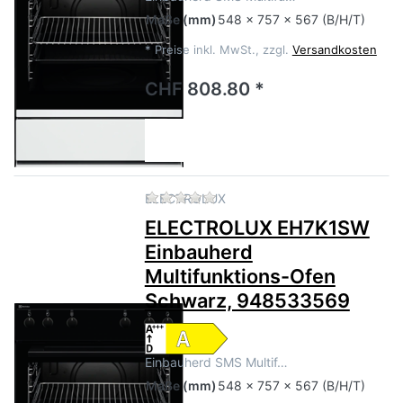
Maße
(mm)
548 x 757 x 567 (B/H/T)
*
Preise inkl. MwSt., zzgl.
Versandkosten
CHF 808.80 *
Zu diesem Produkt liegen no
ELECTROLUX
ELECTROLUX EH7K1SW
Einbauherd
Multifunktions-Ofen
Schwarz, 948533569
Einbauherd SMS Multif…
Maße
(mm)
548 x 757 x 567 (B/H/T)