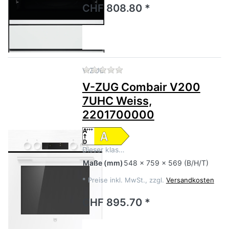
CHF 808.80 *
Zu diesem Produkt liegen no
V-ZUG
V-ZUG Combair V200
7UHC Weiss,
2201700000
Dieser klas…
Maße
(mm)
548 x 759 x 569 (B/H/T)
*
Preise inkl. MwSt., zzgl.
Versandkosten
CHF 895.70 *