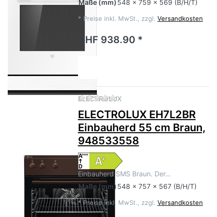
Maße
(mm)
548 x 759 x 569 (B/H/T)
*
Preise inkl. MwSt., zzgl.
Versandkosten
CHF 938.90 *
Zu diesem Produkt liegen no
ELECTROLUX
ELECTROLUX EH7L2BR
Einbauherd 55 cm Braun,
948533558
Einbauherd SMS Braun. Der…
Maße
(mm)
548 x 757 x 567 (B/H/T)
*
Preise inkl. MwSt., zzgl.
Versandkosten