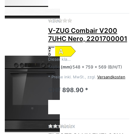
Zu diesem Produkt liegen no
V-ZUG
V-ZUG Combair V200
7UHC Nero, 2201700001
Dieser kla…
Maße
(mm)
548 x 759 x 569 (B/H/T)
*
Preise inkl. MwSt., zzgl.
Versandkosten
CHF 898.90 *
Zu diesem Produkt liegen no
ELECTROLUX