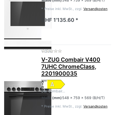
Maße
(mm)
548 x 759 x 569 (B/H/T)
*
Preise inkl. MwSt., zzgl.
Versandkosten
CHF 1'135.60 *
Zu diesem Produkt liegen no
V-ZUG
V-ZUG Combair V400
7UHC ChromeClass,
2201900035
Der Combair…
Maße
(mm)
548 x 759 x 569 (B/H/T)
*
Preise inkl. MwSt., zzgl.
Versandkosten