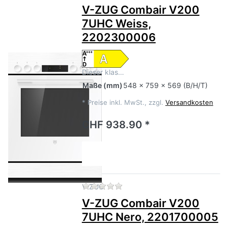
V-ZUG Combair V200
7UHC Weiss,
2202300006
Dieser klas…
Maße
(mm)
548 x 759 x 569 (B/H/T)
*
Preise inkl. MwSt., zzgl.
Versandkosten
CHF 938.90 *
Zu diesem Produkt liegen no
V-ZUG
V-ZUG Combair V200
7UHC Nero, 2201700005