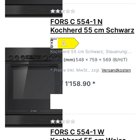
Zu diesem Produkt liegen no
FORS
FORS C 554-1 N
Kochherd 55 cm Schwarz
Kochherd 55 cm Schwarz, Steuerung:…
Maße
(mm)
548 x 759 x 569 (B/H/T)
*
Preise inkl. MwSt., zzgl.
Versandkosten
CHF 1'158.90 *
Zu diesem Produkt liegen no
FORS
FORS C 554-1 W