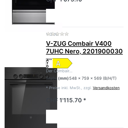
Zu diesem Produkt liegen no
V-ZUG
V-ZUG Combair V400
7UHC Nero, 2201900030
Der Combair…
Maße
(mm)
548 x 759 x 569 (B/H/T)
*
Preise inkl. MwSt., zzgl.
Versandkosten
CHF 1'115.70 *