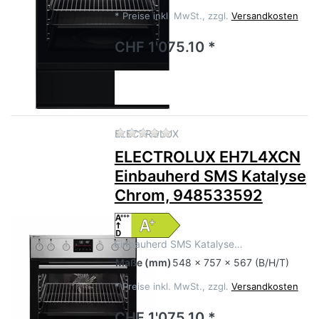
*
Preise inkl. MwSt., zzgl.
Versandkosten
CHF 1'075.10 *
Zu diesem Produkt liegen no
ELECTROLUX
ELECTROLUX EH7L4XCN
Einbauherd SMS Katalyse
Chrom, 948533592
Einbauherd SMS Katalyse…
Maße
(mm)
548 x 757 x 567 (B/H/T)
*
Preise inkl. MwSt., zzgl.
Versandkosten
CHF 1'075.10 *