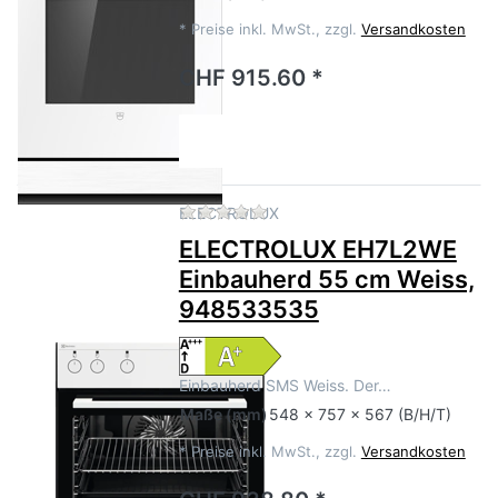
*
Preise inkl. MwSt., zzgl.
Versandkosten
CHF 915.60 *
Zu diesem Produkt liegen no
ELECTROLUX
ELECTROLUX EH7L2WE
Einbauherd 55 cm Weiss,
948533535
Einbauherd SMS Weiss. Der…
Maße
(mm)
548 x 757 x 567 (B/H/T)
*
Preise inkl. MwSt., zzgl.
Versandkosten