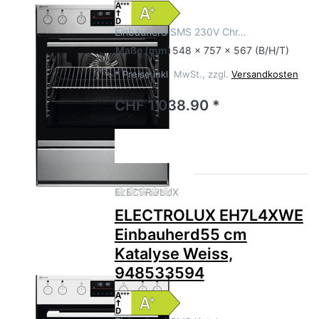
Einbauherd SMS 230V Chr…
Maße
(mm)
548 x 757 x 567 (B/H/T)
*
Preise inkl. MwSt., zzgl.
Versandkosten
CHF 1'038.90 *
Zu diesem Produkt liegen no
ELECTROLUX
ELECTROLUX EH7L4XWE
Einbauherd55 cm
Katalyse Weiss,
948533594