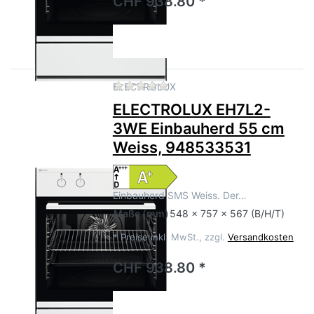
CHF 938.80 *
Zu diesem Produkt liegen no
ELECTROLUX
ELECTROLUX EH7L2-
3WE Einbauherd 55 cm
Weiss, 948533531
Einbauherd SMS Weiss. Der…
Maße
(mm)
548 x 757 x 567 (B/H/T)
*
Preise inkl. MwSt., zzgl.
Versandkosten
CHF 938.80 *