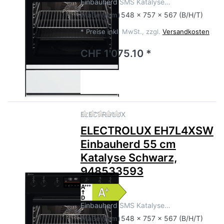
Einbauherd SMS Katalyse…
Maße
(mm)
548 x 757 x 567 (B/H/T)
*
Preise inkl. MwSt., zzgl.
Versandkosten
CHF 1'075.10 *
Zu diesem Produkt liegen no
ELECTROLUX
ELECTROLUX EH7L4XSW
Einbauherd 55 cm
Katalyse Schwarz,
948533593
Einbauherd SMS Katalyse…
Maße
(mm)
548 x 757 x 567 (B/H/T)