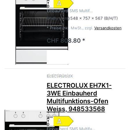
Einbauherd SMS Multif…
Maße
(mm)
548 x 757 x 567 (B/H/T)
*
Preise inkl. MwSt., zzgl.
Versandkosten
CHF 808.80 *
Zu diesem Produkt liegen no
ELECTROLUX
ELECTROLUX EH7K1-
3WE Einbauherd
Multifunktions-Ofen
Weiss, 948533568
Einbauherd SMS Multifu…