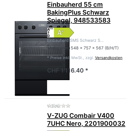
Einbauherd 55 cm
BakingPlus Schwarz
Spiegel, 948533583
Einbauherd SMS Schwarz S…
Maße
(mm)
548 x 757 x 567 (B/H/T)
*
Preise inkl. MwSt., zzgl.
Versandkosten
CHF 1'116.40 *
Zu diesem Produkt liegen no
V-ZUG
V-ZUG Combair V400
7UHC Nero, 2201900032