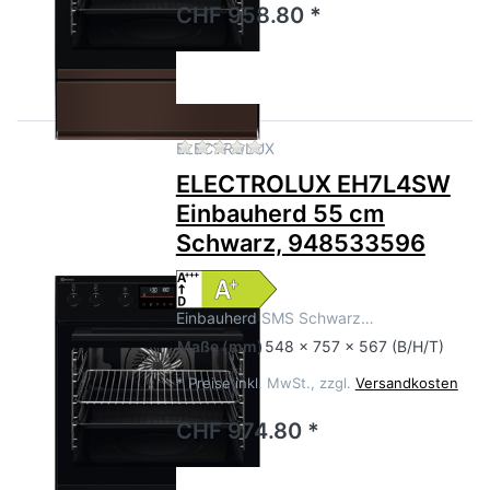
CHF 958.80 *
Zu diesem Produkt liegen no
ELECTROLUX
ELECTROLUX EH7L4SW
Einbauherd 55 cm
Schwarz, 948533596
Einbauherd SMS Schwarz…
Maße
(mm)
548 x 757 x 567 (B/H/T)
*
Preise inkl. MwSt., zzgl.
Versandkosten
CHF 974.80 *