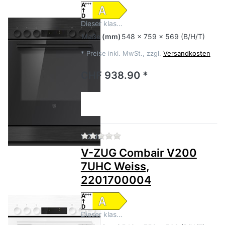
Dieser klas…
Maße
(mm)
548 x 759 x 569 (B/H/T)
*
Preise inkl. MwSt., zzgl.
Versandkosten
CHF 938.90 *
Zu diesem Produkt liegen no
V-ZUG
V-ZUG Combair V200
7UHC Weiss,
2201700004
Dieser klas…