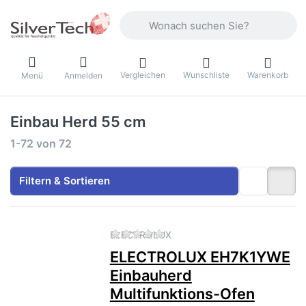
Geben Sie einen Suchbegriff ein. Währ
Vergleichen
Wunschliste
Warenkorb
Menü
Anmelden
Einbau Herd 55 cm
Suchergebnisse:
1-72
von
72
Filtern & Sortieren
Zu diesem Produkt liegen no
ELECTROLUX
ELECTROLUX EH7K1YWE
Einbauherd
Multifunktions-Ofen