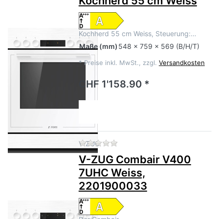
Kochherd 55 cm Weiss
Kochherd 55 cm Weiss, Steuerung:…
Maße
(mm)
548 x 759 x 569 (B/H/T)
*
Preise inkl. MwSt., zzgl.
Versandkosten
CHF 1'158.90 *
Zu diesem Produkt liegen no
V-ZUG
V-ZUG Combair V400
7UHC Weiss,
2201900033