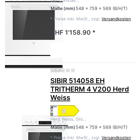
Der Combair…
Maße
(mm)
548 x 759 x 569 (B/H/T)
*
Preise inkl. MwSt., zzgl.
Versandkosten
CHF 1'158.90 *
Zu diesem Produkt liegen no
SIBIR
SIBIR 514058 EH
TRITHERM 4 V200 Herd
Weiss
Herd Weiss, Gro…
Maße
(mm)
548 x 759 x 569 (B/H/T)
*
Preise inkl. MwSt., zzgl.
Versandkosten