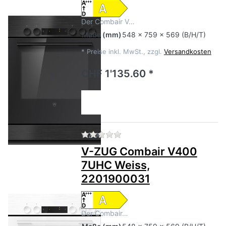
Der Combair V…
Maße
(mm)
548 x 759 x 569 (B/H/T)
*
Preise inkl. MwSt., zzgl.
Versandkosten
CHF 1'135.60 *
Zu diesem Produkt liegen no
V-ZUG
V-ZUG Combair V400
7UHC Weiss,
2201900031
Der Combair…