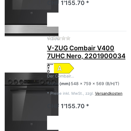
CHF 1'155.70 *
Zu diesem Produkt liegen no
V-ZUG
V-ZUG Combair V400
7UHC Nero, 2201900034
Der Combair…
Maße
(mm)
548 x 759 x 569 (B/H/T)
*
Preise inkl. MwSt., zzgl.
Versandkosten
CHF 1'155.70 *