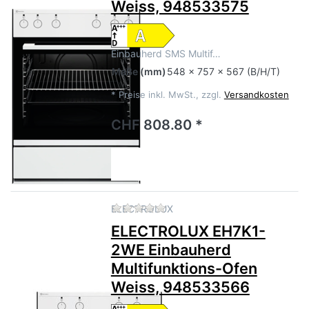
Weiss, 948533575
Einbauherd SMS Multif…
Maße
(mm)
548 x 757 x 567 (B/H/T)
*
Preise inkl. MwSt., zzgl.
Versandkosten
CHF 808.80 *
Zu diesem Produkt liegen no
ELECTROLUX
ELECTROLUX EH7K1-
2WE Einbauherd
Multifunktions-Ofen
Weiss, 948533566