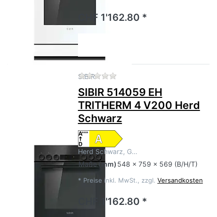
CHF 1'162.80 *
Zu diesem Produkt liegen no
SIBIR
SIBIR 514059 EH
TRITHERM 4 V200 Herd
Schwarz
Herd Schwarz, G…
Maße
(mm)
548 x 759 x 569 (B/H/T)
*
Preise inkl. MwSt., zzgl.
Versandkosten
CHF 1'162.80 *