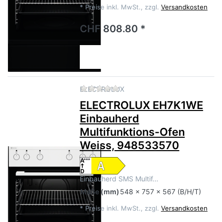
*
Preise inkl. MwSt., zzgl.
Versandkosten
CHF 808.80 *
Zu diesem Produkt liegen no
ELECTROLUX
ELECTROLUX EH7K1WE
Einbauherd
Multifunktions-Ofen
Weiss, 948533570
Einbauherd SMS Multif…
Maße
(mm)
548 x 757 x 567 (B/H/T)
*
Preise inkl. MwSt., zzgl.
Versandkosten