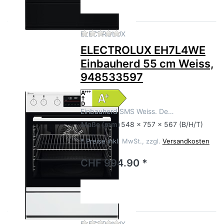
Zu diesem Produkt liegen no
ELECTROLUX
ELECTROLUX EH7L4WE
Einbauherd 55 cm Weiss,
948533597
Einbauherd SMS Weiss. De…
Maße
(mm)
548 x 757 x 567 (B/H/T)
*
Preise inkl. MwSt., zzgl.
Versandkosten
CHF 994.90 *
Zu diesem Produkt liegen no
ELECTROLUX