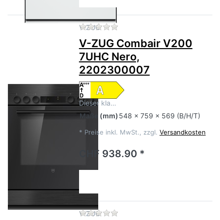
Zu diesem Produkt liegen no
V-ZUG
V-ZUG Combair V200
7UHC Nero,
2202300007
Dieser kla…
Maße
(mm)
548 x 759 x 569 (B/H/T)
*
Preise inkl. MwSt., zzgl.
Versandkosten
CHF 938.90 *
Zu diesem Produkt liegen no
V-ZUG