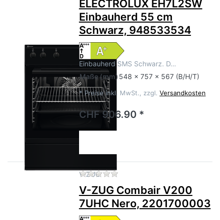
ELECTROLUX EH7L2SW
Einbauherd 55 cm
Schwarz, 948533534
Einbauherd SMS Schwarz. D…
Maße
(mm)
548 x 757 x 567 (B/H/T)
*
Preise inkl. MwSt., zzgl.
Versandkosten
CHF 906.90 *
Zu diesem Produkt liegen no
V-ZUG
V-ZUG Combair V200
7UHC Nero, 2201700003