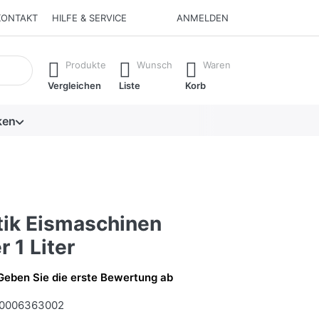
KONTAKT
HILFE & SERVICE
ANMELDEN
isch erste Ergebnisse. Drücken Sie die Eingabetaste, um alle 
Produkte
Wunsch
Waren
Vergleichen
Liste
Korb
ken
tik Eismaschinen
r 1 Liter
Geben Sie die erste Bewertung ab
0006363002