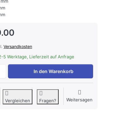
 mm
mm
mm
.00
l.
Versandkosten
2-5 Werktage, Lieferzeit auf Anfrage
Kibernetik Eismaschinen Entkalker 1 Liter zu CHF 39.00, Me
In den Warenkorb
Weitersagen
Vergleichen
Fragen?