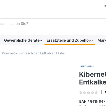
 einen Suchbegriff ein. Während Sie tippen, erscheinen automat
Gewerbliche Geräte
Ersatzteile und Zubehör
Mar
Kibernetik Eismaschinen Entkalker 1 Liter
Kiberne
Entkalke
EAN / GTIN
947