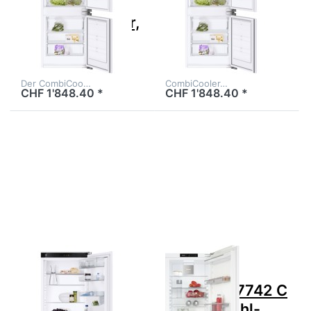
V4000 178NI
V4000 178NI,
Vollintegrierbar,
5110800000 +
5110800001
1066699
Der CombiCoo…
CombiCooler…
CHF 1'848.40 *
CHF 1'848.40 *
Drücken Sie
Drücken Sie
ENTER für
ENTER für mehr
mehr Optionen
Optionen zu MIELE
zu V-ZUG
KF 7742 C Einbau-
Kühlgerät
Kühl-
CombiCooler
Gefrierkombination
V4000 178NI
C Vollintegriert
Vollintegrierbar,
Höhe 178cm 60cm
5110800001 +
2 Türig Rechts
1066699
Zu diesem Produkt liegen noch keine Bewertungen 
Zu diesem Produkt 
V-ZUG
MIELE
V-ZUG
MIELE KF 7742 C
Kühlgerät
Einbau-Kühl-