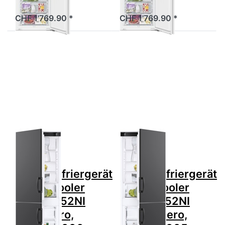
Prestige eco…
Prestige eco…
CHF 1'769.90 *
CHF 1'769.90 *
Drücken Sie
Drücken Sie
ENTER für mehr
ENTER für mehr
Optionen zu V-
Optionen zu V-
ZUG
ZUG
Kühl-/Gefriergerät
Kühl-/Gefriergerät
CombiCooler
CombiCooler
V2000 152NI
V2000 152NI
Links Nero,
Rechts Nero,
5110700006
5110700005
Zu diesem Produkt liegen noch keine Bewertungen 
Zu diesem Produkt 
V-ZUG
V-ZUG
V-ZUG
V-ZUG
Kühl-/Gefriergerät
Kühl-/Gefriergerät
CombiCooler
CombiCooler
V2000 152NI
V2000 152NI
Links Nero,
Rechts Nero,