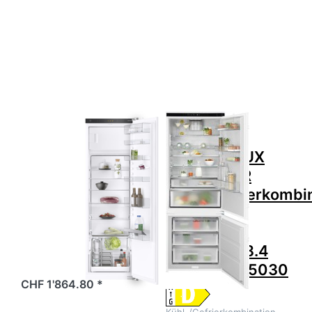
ENTER für mehr
mehr Optionen zu
Optionen zu V-
ELECTROLUX
ZUG 5112900000
IK3800BNR
Kühl-/Gefriergerät
Kühl-/Gefrierkombination
Cooler V2000
Einbau Schlepptür
178FGI
NoFrost 188.4 cm ,
925975030
Zu diesem Produkt liegen noch keine Bewertungen 
Zu diesem Produkt 
V-ZUG
ELECTROLUX
V-ZUG
ELECTROLUX
5112900000
IK3800BNR
Kühl-/Gefriergerät
Kühl-/Gefrierkombi
Cooler V2000
Einbau
178FGI
Schlepptür
NoFrost 188.4
cm , 925975030
V-ZUG Kü…
CHF 1'864.80 *
Kühl-/Gefrierkombination