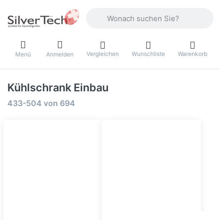
Geben Sie einen Suchbegriff ein. Währ
Vergleichen
Wunschliste
Warenkorb
Menü
Anmelden
Kühlschrank Einbau
Suchergebnisse:
433-504
von
694