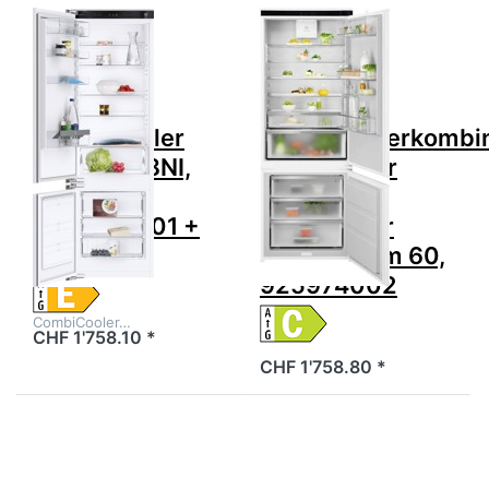
Zu diesem Produkt liegen noch keine Bewertungen 
Zu diesem Produkt 
V-ZUG
ELECTROLUX
V-ZUG
Electrolux
Kühlgerät
IK3801BNR
CombiCooler
Kühl-/Gefrierkombi
V2000 178NI,
Integrierbar
Links,
Rechts
5110600001 +
wechselbar
1066699
Breitennorm 60,
925974002
CombiCooler…
CHF 1'758.10 *
CHF 1'758.80 *
Drücken Sie
Drücken Sie
ENTER für mehr
ENTER für
Optionen zu
mehr
LIEBHERR EKPc
Optionen zu