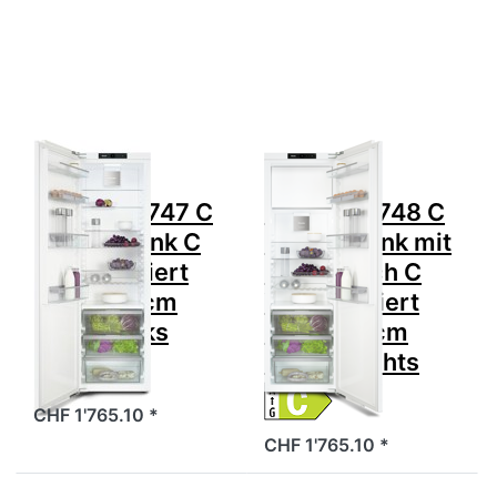
Optionen zu
Optionen zu
MIELE K
MIELE K
7747 C
7748 C
Kühlschrank
Kühlschrank
C
mit
Vollintegriert
Gefrierfach
Höhe 178cm
C
60cm Links
Vollintegriert
Höhe 178cm
60cm
Zu diesem Produkt liegen noch keine Bewertungen 
Zu diesem Produkt 
Rechts
MIELE
MIELE
MIELE K 7747 C
MIELE K 7748 C
Kühlschrank C
Kühlschrank mit
Vollintegriert
Gefrierfach C
Höhe 178cm
Vollintegriert
60cm Links
Höhe 178cm
60cm Rechts
CHF 1'765.10 *
CHF 1'765.10 *