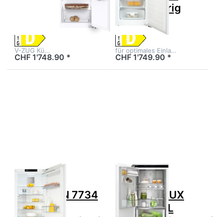
5113000000 +
60cm 2Türig
1257468
Links
V-ZUG Kü…
für optimales Einla…
CHF 1'748.90 *
CHF 1'749.90 *
Drücken Sie
Drücken Sie ENTER für
ENTER für mehr
mehr Optionen zu
Optionen zu MIELE
ELECTROLUX
KFN 7734 D Kühl-
IK2590BNL
Gefrierkombination
Kühl-/Gefrierkombination
D Vollintegriert
Einbau Festtür NoFrost
Höhe 178cm 60cm
176.9 cm, 925573057
2Türig Rechts
Zu diesem Produkt liegen noch keine Bewertungen 
Zu diesem Produkt 
MIELE
ELECTROLUX
MIELE KFN 7734
ELECTROLUX
D Kühl-
IK2590BNL