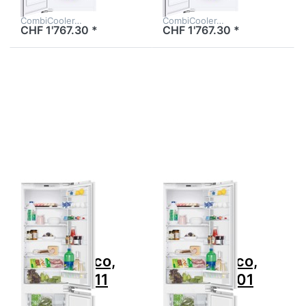
CombiCooler…
CombiCooler…
CHF 1'767.30 *
CHF 1'767.30 *
Drücken Sie
Drücken Sie
ENTER für
ENTER für
mehr
mehr
Optionen
Optionen zu
zu V-ZUG
V-ZUG
Kühlgerät
Kühlgerät
Prestige
Prestige
eco,
eco,
5110500011
5110500001
Zu diesem Produkt liegen noch keine Bewertungen 
Zu diesem Produkt 
V-ZUG
V-ZUG
V-ZUG
V-ZUG
Kühlgerät
Kühlgerät
Prestige eco,
Prestige eco,
5110500011
5110500001