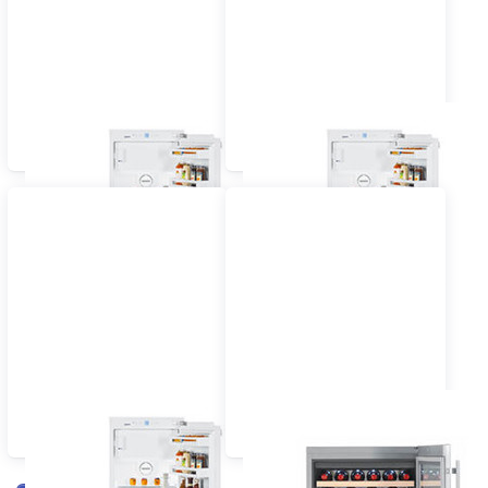
Einbau Kühlschrank 60
Einbau Kühlschrank 55
cm dekorfähig
cm vollintegriert
Einbau Kühlschrank 60
Einbau Wein-,
cm vollintegriert
Flaschenkühlschrank