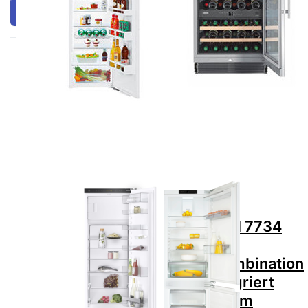
Filtern & Sortieren
Drücken Sie
Drücken Sie
ENTER für mehr
ENTER für mehr
Optionen zu V-
Optionen zu MIELE
ZUG 5113000000
KFN 7734 D Kühl-
Kühl-/Gefriergerät
Gefrierkombination
Cooler V2000
D Vollintegriert
178GI
Höhe 178cm 60cm
5113000000 +
2Türig Links
1257468
Zu diesem Produkt liegen noch keine Bewertungen 
Zu diesem Produkt 
V-ZUG
MIELE
V-ZUG
MIELE KFN 7734
5113000000
D Kühl-
Kühl-/Gefriergerät
Gefrierkombination
Cooler V2000
D Vollintegriert
178GI
Höhe 178cm