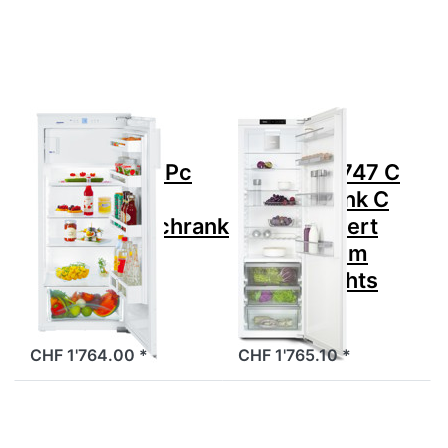
2554-26
MIELE K
Einbaukühlschrank
7747 C
Premium,
Kühlschrank
91598851
C
Vollintegriert
Höhe 178cm
60cm
Rechts
Zu diesem Produkt liegen noch keine Bewertungen 
Zu diesem Produkt 
LIEBHERR
MIELE
LIEBHERR EKPc
MIELE K 7747 C
2554-26
Kühlschrank C
Einbaukühlschrank
Vollintegriert
Premium,
Höhe 178cm
91598851
60cm Rechts
Einbaukühlschrank
CHF 1'764.00 *
CHF 1'765.10 *
Drücken Sie
Drücken Sie
ENTER für
ENTER für
mehr
mehr