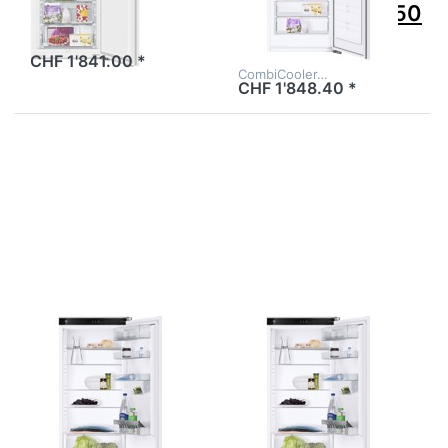
7630029454350
Breitennorm:…
CHF 1'841.00 *
CombiCooler…
CHF 1'848.40 *
Drücken Sie
Drücken Sie
ENTER für
ENTER für
mehr Optionen
mehr
zu V-ZUG
Optionen zu
Kühlgerät
V-ZUG
CombiCooler
Kühlgerät
V4000 178NI
CombiCooler
Vollintegrierbar,
V4000
5110800001
178NI,
5110800000
+ 1066699
Zu diesem Produkt liegen noch keine Bewertungen 
Zu diesem Produkt 
V-ZUG
V-ZUG
V-ZUG
V-ZUG
Kühlgerät
Kühlgerät
CombiCooler
CombiCooler