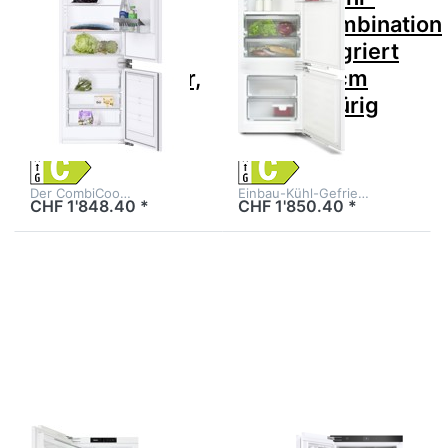
CombiCooler
Gefrierkombination
V4000 178NI
C Vollintegriert
Vollintegrierbar,
Höhe 178cm
5110800001 +
60cm 2 Türig
1066699
Rechts
Der CombiCoo…
Einbau-Kühl-Gefrie…
CHF 1'848.40 *
CHF 1'850.40 *
Drücken Sie
Drücken Sie
ENTER für mehr
ENTER für mehr
Optionen zu MIELE
Optionen zu V-
KF 7742 C Einbau-
ZUG 5113900001
Kühl-
Kühl-/Gefriergerät
Gefrierkombination
Cooler V4000
C Vollintegriert
178K
Höhe 178cm 60cm
2 Türig Links
Zu diesem Produkt liegen noch keine Bewertungen 
Zu diesem Produkt 