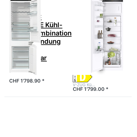
Zu diesem Produkt liegen noch keine Bewertungen 
Zu diesem Produkt 
FORS
V-ZUG
FORS FBC
V-ZUG
551784 NE Kühl-
5112900001
Gefrierkombination
Kühl-/Gefriergerät
Einbau Bandung
Cooler V2000
rechts,
178FGI
wechselbar
5112900001 +
1257468
CHF 1'798.90 *
V-ZUG Kü…
CHF 1'799.00 *
Drücken Sie
Drücken Sie
ENTER für mehr
ENTER für
Optionen zu V-
mehr
ZUG 5112900000
Optionen zu
Kühl-/Gefriergerät
LIEBHERR
Cooler V2000
ICBNSd
178FGI
5123-22