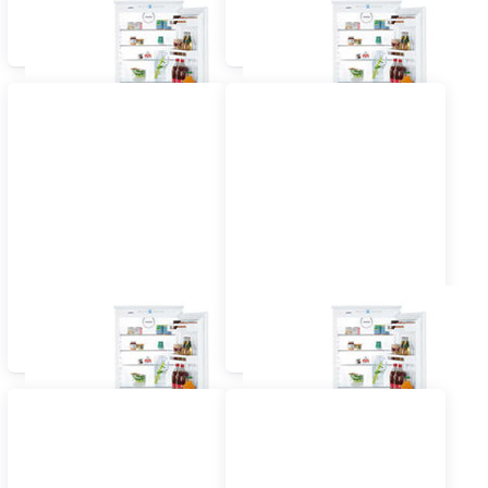
Einbau Kühlschrank mit
Einbau Kühlschrank mit
Gefrierfach 55 cm
Gefrierfach 60 cm und
vollintegriert
grösser vollintegriert
Einbau Kühlschrank mit
Einbau Kühlschrank mit
Gefrierfach 55 cm
Gefrierfach 60 cm
dekorfähig
dekorfähig