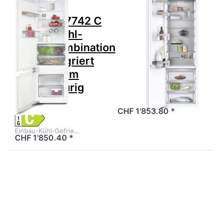
MIELE
V-ZUG
MIELE KF 7742 C
V-ZUG
Einbau-Kühl-
5113900001
Gefrierkombination
Kühl-/Gefriergerät
C Vollintegriert
Cooler V4000
Höhe 178cm
178K
60cm 2 Türig
Links
V-ZUG Kühl-/Gef…
CHF 1'853.80 *
Einbau-Kühl-Gefrie…
CHF 1'850.40 *
Drücken Sie
Drücken Sie
ENTER für mehr
ENTER für mehr
Optionen zu V-
Optionen zu MIELE
ZUG 5113900000
KFN 7744 C
Kühl-/Gefriergerät
Einbau-Kühl-
Cooler V4000
Gefrierkombination
178K
C Vollintegriert
Höhe 178cm 60