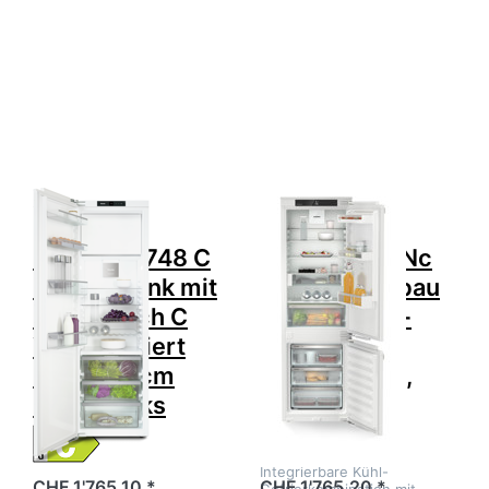
Drücken Sie
Drücken Sie
ENTER für
ENTER für
mehr
mehr
Optionen zu
Optionen zu
MIELE K
LIEBHERR
7748 C
ICNc 5123-
Kühlschrank
22 Einbau
mit
Kühl-
Gefrierfach
Gefrier-
C
Kombination
Vollintegriert
Plus
Höhe 178cm
NoFrost,
60cm Links
994888651
Zu diesem Produkt liegen noch keine Bewertungen 
Zu diesem Produkt 
MIELE
LIEBHERR
MIELE K 7748 C
LIEBHERR ICNc
Kühlschrank mit
5123-22 Einbau
Gefrierfach C
Kühl-Gefrier-
Vollintegriert
Kombination
Höhe 178cm
Plus NoFrost,
60cm Links
994888651
Integrierbare Kühl-
CHF 1'765.10 *
CHF 1'765.20 *