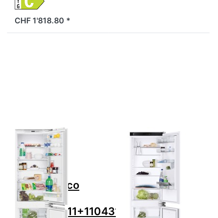
CHF 1'818.80 *
Drücken Sie ENTER
Drücken Sie
für mehr Optionen zu
ENTER für mehr
V-ZUG Kühlgerät
Optionen zu V-
Prestige eco Weiss,
ZUG Kühlgerät
5110500011+1104315
CombiCooler
V4000 178NI,
5110800000,
7630029454350
Zu diesem Produkt liegen noch keine Bewertungen 
Zu diesem Produkt 
V-ZUG
V-ZUG
V-ZUG
V-ZUG
Kühlgerät
Kühlgerät
Prestige eco
CombiCooler
Weiss,
V4000 178NI,
5110500011+1104315
5110800000,