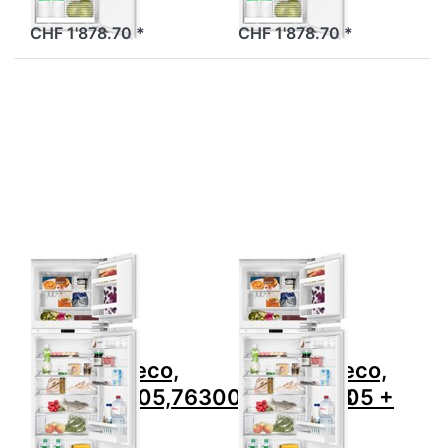
Noblesse eco…
Noblesse eco…
CHF 1'878.70 *
CHF 1'878.70 *
Drücken Sie ENTER für mehr
Drücken Sie
Optionen zu V-ZUG Kühlgerät
ENTER für
Noblesse eco,
mehr
5106810005,7630029455678
Optionen zu
V-ZUG
Kühlgerät
Noblesse
eco,
5106810005
+ 1104315
Zu diesem Produkt liegen noch keine Bewertungen 
Zu diesem Produkt 
V-ZUG
V-ZUG
V-ZUG
V-ZUG
Kühlgerät
Kühlgerät
Noblesse eco,
Noblesse eco,
5106810005,7630029455678
5106810005 +
1104315