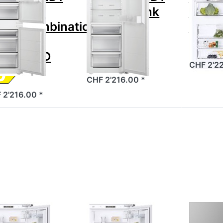
hl-
Kühlschrank
C SM
frierkombination
Einbau
Einba
nbau
PREMIUM
DVANCED
CHF 2'2
CHF 2'216.00 *
 2'216.00 *
Drücken Sie
Drücken Sie
Drücken S
TER für mehr
ENTER für mehr
ENTER f
ionen zu SIBIR
Optionen zu SIBIR
mehr
o links C SMS
Duo rechts C SMS
Optionen 
baukühlschrank
Einbaukühlschrank
V-ZUG
51113000
WineCool
V4000 4
Zu diesem Produkt liegen noch keine Bewertungen vor.
Zu diesem Produkt liegen noc