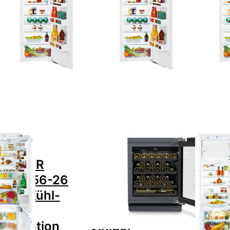
iere nach
Preis: aufsteigend
cken Sie
Drücken Sie ENTER
Drücke
TER für
für mehr Optionen zu
ENTER f
mehr
LIEBHERR UWpri
Option
ionen zu
3661-20 Einbau
LIEBHER
EBHERR
Weintemperierschrank
3454
Pc 3456-
Vinidor Selection,
Einbauküh
 Einbau
994822551
Prem
Kühl-
BioFr
efrier-
9160
bination
emium,
601851
Zu diesem Produkt liegen noch keine Bewertungen vor.
Zu diesem Produkt liegen noc
HERR
LIEBHERR
LIEBHERR
EBHERR
LIEBHERR
LIEB
Pc 3456-26
UWpri 3661-
IKBc 
nbau Kühl-
20 Einbau
Einba
frier-
Weintemperierschrank
Prem
mbination
Vinidor
BioFr