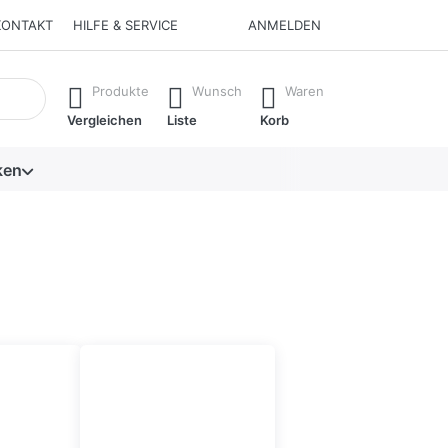
KONTAKT
HILFE & SERVICE
ANMELDEN
isch erste Ergebnisse. Drücken Sie die Eingabetaste, um alle 
Produkte
Wunsch
Waren
Vergleichen
Liste
Korb
ken