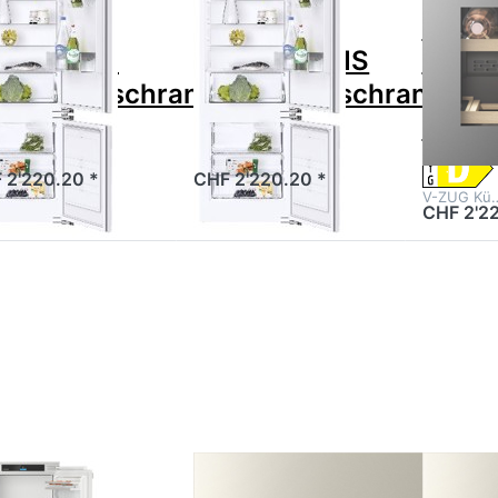
SIBIR
V-ZUG
BIR Duo
SIBIR Duo
V-ZU
nks C SMS
rechts C SMS
5111
nbaukühlschrank
Einbaukühlschrank
WineC
V400
 2'220.20 *
CHF 2'220.20 *
V-ZUG Kü
CHF 2'22
Drücken Sie
Drücken Sie
Drücke
TER für mehr
ENTER für mehr
ENTER f
Optionen zu
Optionen zu V-
Optionen
EBHERR IRBbi
ZUG 5111300005
ZUG 511
5151-20
Kühl-/Gefriergerät
Kühl-/Gefr
baukühlschrank
WineCooler
WineC
ime BioFresh,
V4000 45
V400
997210651
Zu diesem Produkt liegen noch keine Bewertungen vor.
Zu diesem Produkt liegen noc