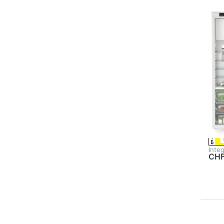
91
LIEB
Li
51
Kü
In
Bi
91
Inte
CHF
Drü
EN