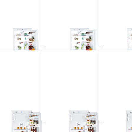
u Kühlschrank mit
Einbau Kühlschrank mit
Einbau Kühlsc
frierfach 55 cm
Gefrierfach 60 cm und
Gefrierfac
vollintegriert
grösser vollintegriert
dekorfä
au Kühlschrank 60
Einbau Kühlschrank 55
Einbau Kühls
cm dekorfähig
cm vollintegriert
cm vollinte