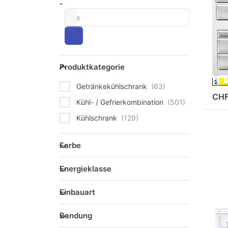
-
Kü
bis
Ge
Ei
A
Produktkategorie
Produktkategorie
Getränkekühlschrank
CHF
Kühl- / Gefrierkombination
Kühlschrank
EN
Farbe
Opt
Farbe
Du
Ein
Energieklasse
Energieklasse
Einbauart
Einbauart
Bandung
Bandung