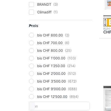
Pr
BRANDT
91
Climadiff
Electrolux
Preis
Preis
FORS
Kühl
CHF
GORENJE
bis CHF 600.00
Haier
bis CHF 700.00
E
Hisense
bis CHF 800.00
Opt
RBC
Kibernetik
bis CHF 1'000.00
Gef
Ei
Liebherr
bis CHF 1'250.00
Miele
bis CHF 2'000.00
Samsung
bis CHF 3'500.00
Sibir
bis CHF 9'000.00
ASK
Siemens
bis CHF 12'500.00
A
von
Preisspanne
V-ZUG
R