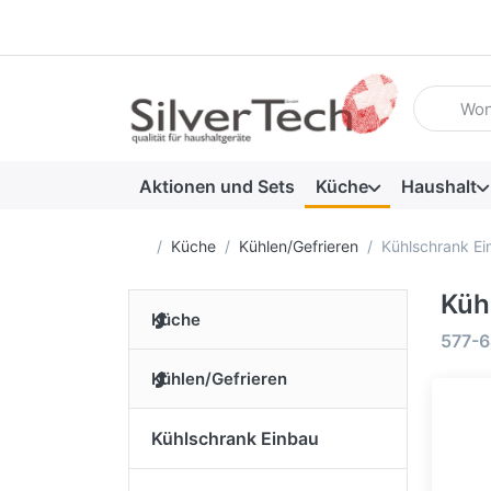
Geben Sie
Aktionen und Sets
Küche
Haushalt
Startseite
Küche
Kühlen/Gefrieren
Kühlschrank Ei
Küh
Küche
Suche
577-
Kühlen/Gefrieren
Kühlschrank Einbau