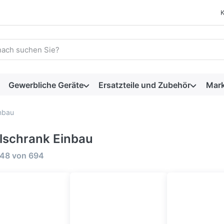
 einen Suchbegriff ein. Während Sie tippen, erscheinen automat
Gewerbliche Geräte
Ersatzteile und Zubehör
Mar
nbau
lschrank Einbau
rgebnisse:
648
von
694