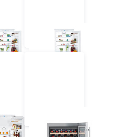
hrank mit
Einbau Kühlschrank mit
h 55 cm
Gefrierfach 60 cm
hig
dekorfähig
chrank 60
Einbau Wein-,
griert
Flaschenkühlschrank