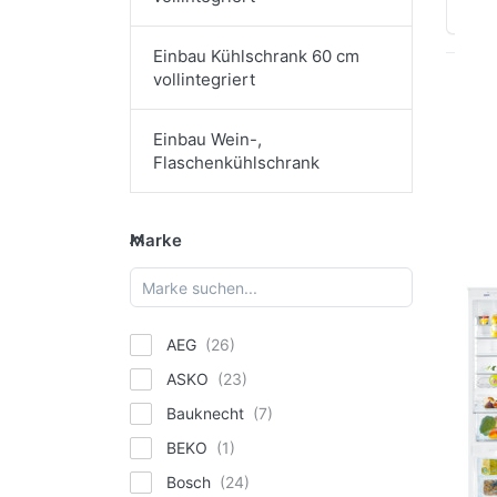
Sort
Einbau Kühlschrank 60 cm
vollintegriert
Drü
EN
Einbau Wein-,
Opt
Flaschenkühlschrank
LI
IC
26
Marke
Marke
G
Kom
Pr
91
LIEB
AEG
LI
ASKO
IC
Bauknecht
Ei
BEKO
Ge
Ko
Bosch