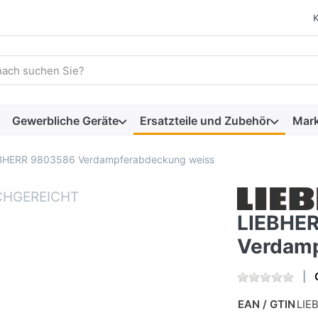
 einen Suchbegriff ein. Während Sie tippen, erscheinen automat
Gewerbliche Geräte
Ersatzteile und Zubehör
Mar
BHERR 9803586 Verdampferabdeckung weiss
LIEBHE
Verdamp
EAN / GTIN
LIE