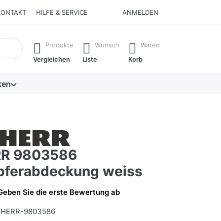
KONTAKT
HILFE & SERVICE
ANMELDEN
isch erste Ergebnisse. Drücken Sie die Eingabetaste, um alle 
Produkte
Wunsch
Waren
Vergleichen
Liste
Korb
ken
RR 9803586
ferabdeckung weiss
Geben Sie die erste Bewertung ab
BHERR-9803586