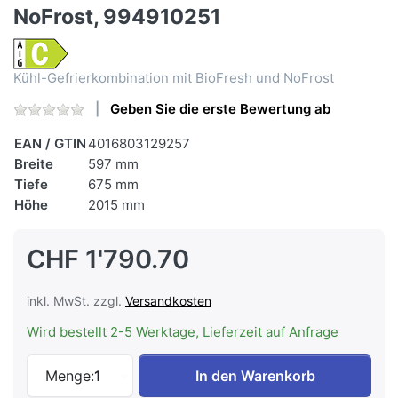
NoFrost, 994910251
Kühl-Gefrierkombination mit BioFresh und NoFrost
Geben Sie die erste Bewertung ab
EAN / GTIN
4016803129257
Breite
597 mm
Tiefe
675 mm
Höhe
2015 mm
CHF 1'790.70
inkl. MwSt. zzgl.
Versandkosten
Wird bestellt 2-5 Werktage, Lieferzeit auf Anfrage
LIEBHERR CBNsdc 573i-22 Kühl-Gefrier-K
Menge:
1
In den Warenkorb