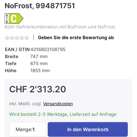
NoFrost, 994871751
Kühl-Gefrierkombination mit BioFresh und NoFrost
Geben Sie die erste Bewertung ab
EAN / GTIN
4016803108795
Breite
747 mm
Tiefe
675 mm
Höhe
1855 mm
CHF 2'313.20
inkl. MwSt. zzgl.
Versandkosten
Wird bestellt 2-5 Werktage, Lieferzeit auf Anfrage
LIEBHERR CBNsdc 765i-20 Kühl-Gefrier-K
Menge:
1
In den Warenkorb