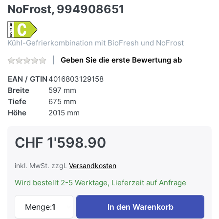
NoFrost, 994908651
Kühl-Gefrierkombination mit BioFresh und NoFrost
Geben Sie die erste Bewertung ab
EAN / GTIN
4016803129158
Breite
597 mm
Tiefe
675 mm
Höhe
2015 mm
CHF 1'598.90
inkl. MwSt. zzgl.
Versandkosten
Wird bestellt 2-5 Werktage, Lieferzeit auf Anfrage
LIEBHERR CBNsfc 572i-22 Kühl-Gefrier-K
Menge:
1
In den Warenkorb