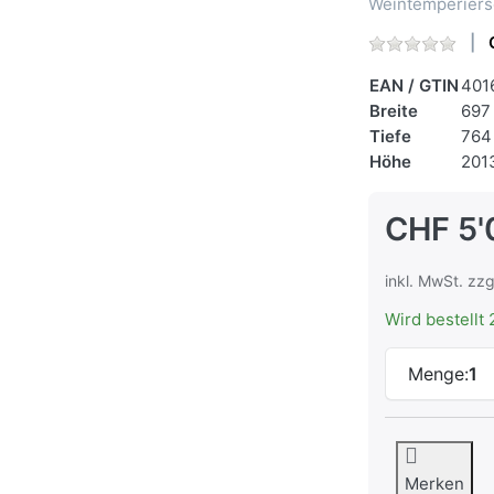
Weintemperiers
EAN / GTIN
401
Breite
697
Tiefe
764
Höhe
201
CHF 5'
inkl. MwSt. zzg
Wird bestellt 
Menge:
1
Merken