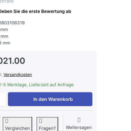
chrank
Geben Sie die erste Bewertung ab
6803106319
 mm
 mm
3 mm
021.00
l.
Versandkosten
2-5 Werktage, Lieferzeit auf Anfrage
LIEBHERR WPgbi 7473-20 Stand Weintemperierschrank Vini
In den Warenkorb
Weitersagen
Vergleichen
Fragen?