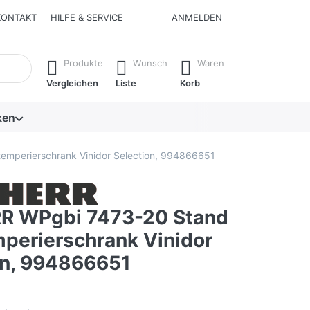
KONTAKT
HILFE & SERVICE
ANMELDEN
isch erste Ergebnisse. Drücken Sie die Eingabetaste, um alle 
Produkte
Wunsch
Waren
Vergleichen
Liste
Korb
ken
mperierschrank Vinidor Selection, 994866651
R WPgbi 7473-20 Stand
perierschrank Vinidor
on, 994866651