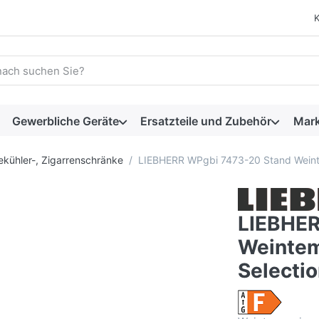
 einen Suchbegriff ein. Während Sie tippen, erscheinen automat
Gewerbliche Geräte
Ersatzteile und Zubehör
Mar
ekühler-, Zigarrenschränke
LIEBHERR WPgbi 7473-20 Stand Weinte
LIEBHER
Weintem
Selecti