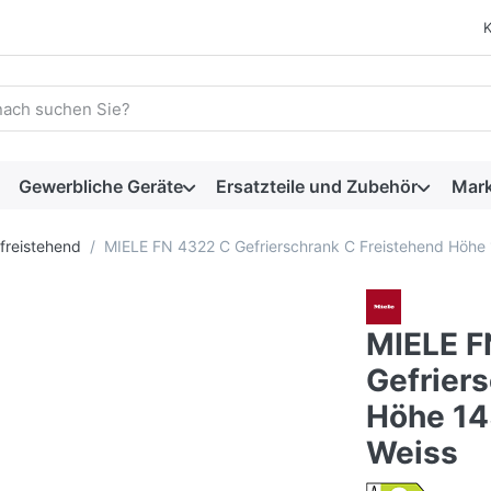
 einen Suchbegriff ein. Während Sie tippen, erscheinen automat
Gewerbliche Geräte
Ersatzteile und Zubehör
Mar
freistehend
MIELE FN 4322 C Gefrierschrank C Freistehend Höh
MIELE F
Gefrier
Höhe 1
Weiss