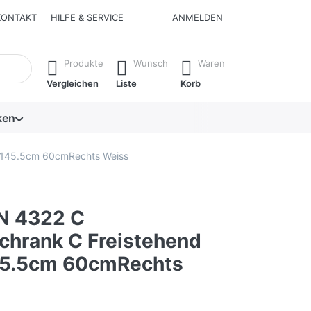
KONTAKT
HILFE & SERVICE
ANMELDEN
isch erste Ergebnisse. Drücken Sie die Eingabetaste, um alle 
Produkte
Wunsch
Waren
Vergleichen
Liste
Korb
ken
e 145.5cm 60cmRechts Weiss
N 4322 C
schrank C Freistehend
45.5cm 60cmRechts