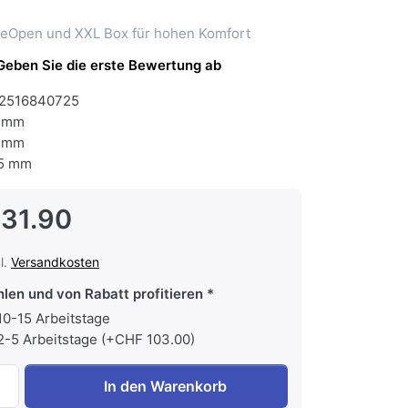
ideOpen und XXL Box für hohen Komfort
Geben Sie die erste Bewertung ab
2516840725
 mm
 mm
5 mm
131.90
l.
Versandkosten
hlen und von Rabatt profitieren
 10-15 Arbeitstage
 2-5 Arbeitstage (+CHF 103.00)
MIELE FN 4322 C Gefrierschrank C Freistehend Höhe 145.5cm
In den Warenkorb