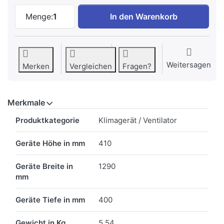
Nanyo SV40 Stand Ventilator schwarz zu
Menge:
1
In den Warenkorb
Weitersagen
Merken
Vergleichen
Fragen?
Merkmale
Merkmale
Produktkategorie
Klimagerät / Ventilator
Geräte Höhe in mm
410
Geräte Breite in
1290
mm
Geräte Tiefe in mm
400
Gewicht in Kg
5.54