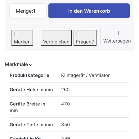
Nanyo TV30 Tisch Ventilator weiss zu CH
Menge:
1
In den Warenkorb
Weitersagen
Merken
Vergleichen
Fragen?
Merkmale
Merkmale
Produktkategorie
Klimagerät / Ventilator
Geräte Höhe in mm
260
Geräte Breite in
470
mm
Geräte Tiefe in mm
350
Gewicht in Kg
2.65