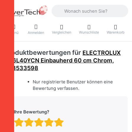
Geben Sie einen Suchbegriff ein. Währ
Vergleichen
Wunschliste
Warenkorb
Menü
Anmelden
Produktbewertungen für
ELECTROLUX
EH6L40YCN Einbauherd 60 cm Chrom,
948533598
Nur registrierte Benutzer können eine
Bewertung verfassen.
Ihre Bewertung?
Bewertung: 1 von 5 Stern
Bewertung: 2 von 5 St
Bewertung: 3 von 5 
Bewertung: 4 von 
Bewertung: 5 vo