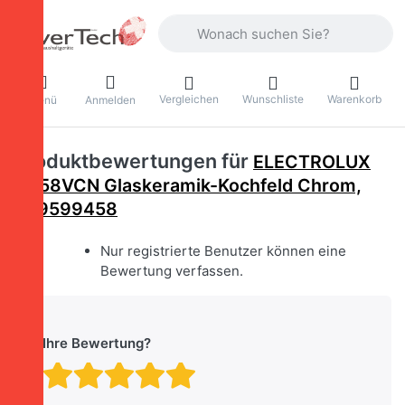
Geben Sie einen Suchbegriff ein. Währ
Vergleichen
Wunschliste
Warenkorb
Menü
Anmelden
Produktbewertungen für
ELECTROLUX
GK58VCN Glaskeramik-Kochfeld Chrom,
949599458
Nur registrierte Benutzer können eine
Bewertung verfassen.
Ihre Bewertung?
Bewertung: 1 von 5 Stern
Bewertung: 2 von 5 St
Bewertung: 3 von 5 
Bewertung: 4 von 
Bewertung: 5 vo