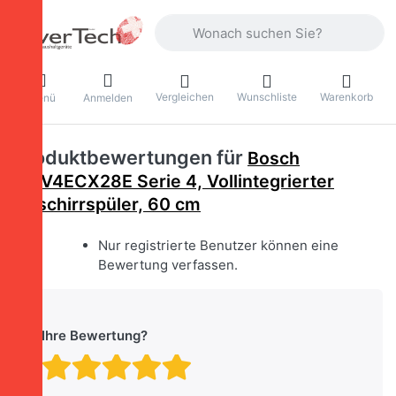
Geben Sie einen Suchbegriff ein. Währ
Vergleichen
Wunschliste
Warenkorb
Menü
Anmelden
Produktbewertungen für
Bosch
SMV4ECX28E Serie 4, Vollintegrierter
Geschirrspüler, 60 cm
Nur registrierte Benutzer können eine
Bewertung verfassen.
Ihre Bewertung?
Bewertung: 1 von 5 Stern
Bewertung: 2 von 5 St
Bewertung: 3 von 5 
Bewertung: 4 von 
Bewertung: 5 vo