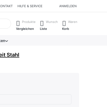
KONTAKT
HILFE & SERVICE
ANMELDEN
isch erste Ergebnisse. Drücken Sie die Eingabetaste, um alle 
Produkte
Wunsch
Waren
Vergleichen
Liste
Korb
ken
t Stahl
hlecht
en.
rnen.
ternen. sehr gut