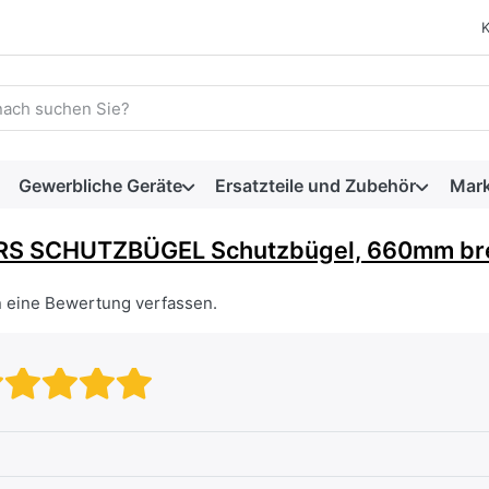
 einen Suchbegriff ein. Während Sie tippen, erscheinen automat
Gewerbliche Geräte
Ersatzteile und Zubehör
Mar
RS SCHUTZBÜGEL Schutzbügel, 660mm brei
n eine Bewertung verfassen.
Bewertung: 1 von 5 Sternen. sc
Bewertung: 2 von 5 Sternen.
Bewertung: 3 von 5 Stern
Bewertung: 4 von 5 Ste
Bewertung: 5 von 5 S