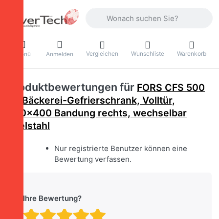
Geben Sie einen Suchbegriff ein. Währ
Vergleichen
Wunschliste
Warenkorb
Menü
Anmelden
Produktbewertungen für
FORS CFS 500
ES Bäckerei-Gefrierschrank, Volltür,
600x400 Bandung rechts, wechselbar
Edelstahl
Nur registrierte Benutzer können eine
Bewertung verfassen.
Ihre Bewertung?
Bewertung: 1 von 5 Stern
Bewertung: 2 von 5 St
Bewertung: 3 von 5 
Bewertung: 4 von 
Bewertung: 5 vo