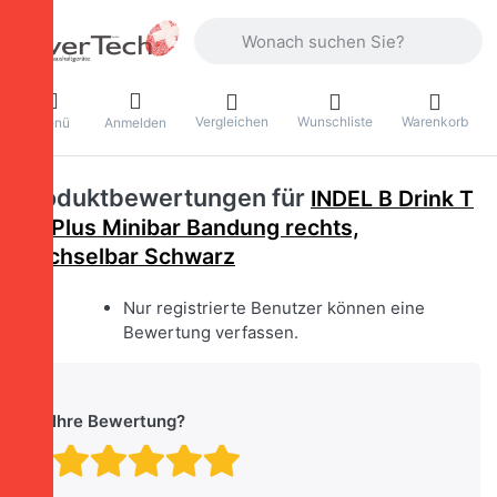
Geben Sie einen Suchbegriff ein. Währ
Vergleichen
Wunschliste
Warenkorb
Menü
Anmelden
Produktbewertungen für
INDEL B Drink T
60 Plus Minibar Bandung rechts,
wechselbar Schwarz
Nur registrierte Benutzer können eine
Bewertung verfassen.
Ihre Bewertung?
Bewertung: 1 von 5 Stern
Bewertung: 2 von 5 St
Bewertung: 3 von 5 
Bewertung: 4 von 
Bewertung: 5 vo