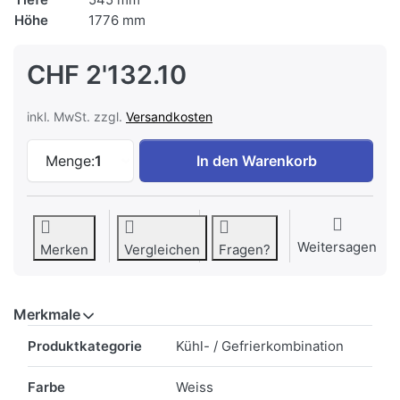
Höhe
1776 mm
CHF 2'132.10
inkl. MwSt. zzgl.
Versandkosten
SIBIR 513115 Prestige Kühl-/Gefrierkombi
Menge:
1
In den Warenkorb
Weitersagen
Merken
Vergleichen
Fragen?
Merkmale
Merkmale
Produktkategorie
Kühl- / Gefrierkombination
Farbe
Weiss