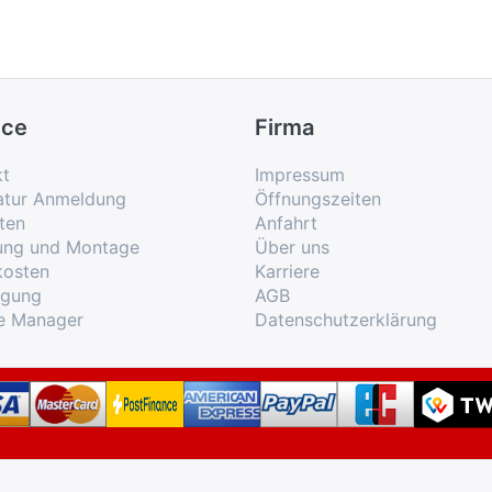
ice
Firma
kt
Impressum
atur Anmeldung
Öffnungszeiten
ten
Anfahrt
rung und Montage
Über uns
kosten
Karriere
rgung
AGB
e Manager
Datenschutzerklärung