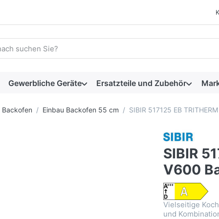
 einen Suchbegriff ein. Während Sie tippen, erscheinen automat
Gewerbliche Geräte
Ersatzteile und Zubehör
Mar
Backofen
Einbau Backofen 55 cm
SIBIR 517125 EB TRITHERM 
SIBIR 5
V600 Ba
Vielseitige Koch
und Kombinatio