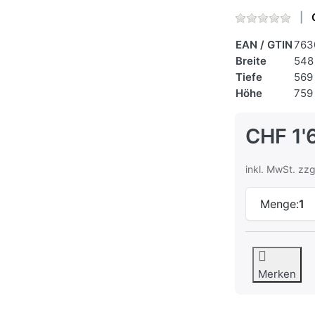
EAN / GTIN
763
Breite
548
Tiefe
569
Höhe
759
CHF 1'
inkl. MwSt. zzg
Menge:
1
Merken