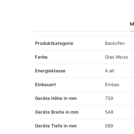
M
Merkmale
Produktkategorie
Backofen
Farbe
Glas Weiss
Energieklasse
A alt
Einbauart
Einbau
Geräte Höhe in mm
759
Geräte Breite in mm
548
Geräte Tiefe in mm
569