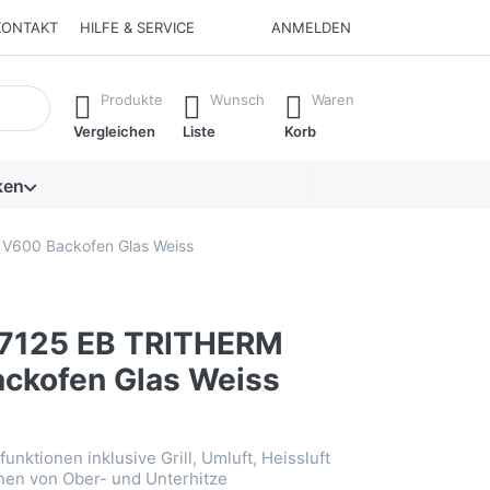
KONTAKT
HILFE & SERVICE
ANMELDEN
isch erste Ergebnisse. Drücken Sie die Eingabetaste, um alle 
Produkte
Wunsch
Waren
Vergleichen
Liste
Korb
ken
V600 Backofen Glas Weiss
17125 EB TRITHERM
ckofen Glas Weiss
funktionen inklusive Grill, Umluft, Heissluft
nen von Ober- und Unterhitze