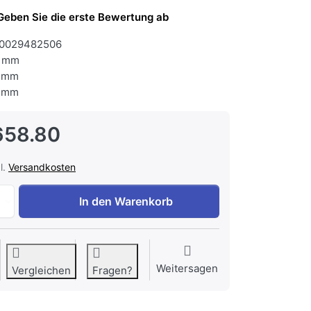
Geben Sie die erste Bewertung ab
0029482506
 mm
 mm
 mm
658.80
l.
Versandkosten
SIBIR 517125 EB TRITHERM V600 Backofen Glas Weiss zu C
In den Warenkorb
Weitersagen
Vergleichen
Fragen?