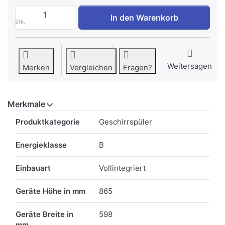
Siemens SX65ZX01CH iQ500 Vollintegrier
In den Warenkorb
Stk.
Weitersagen
Merken
Vergleichen
Fragen?
Merkmale
Merkmale
Produktkategorie
Geschirrspüler
Energieklasse
B
Einbauart
Vollintegriert
Geräte Höhe in mm
865
Geräte Breite in
598
mm