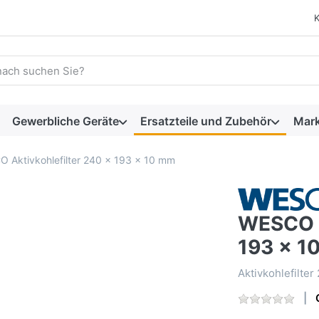
 einen Suchbegriff ein. Während Sie tippen, erscheinen automat
Gewerbliche Geräte
Ersatzteile und Zubehör
Mar
 Aktivkohlefilter 240 x 193 x 10 mm
WESCO A
193 x 1
Aktivkohlefilte