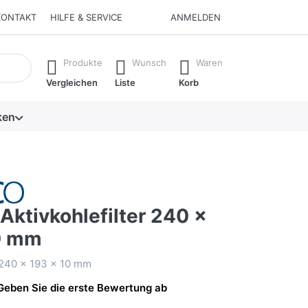
KONTAKT
HILFE & SERVICE
ANMELDEN
isch erste Ergebnisse. Drücken Sie die Eingabetaste, um alle 
Produkte
Wunsch
Waren
Vergleichen
Liste
Korb
ken
ktivkohlefilter 240 x
0 mm
r 240 x 193 x 10 mm
Geben Sie die erste Bewertung ab