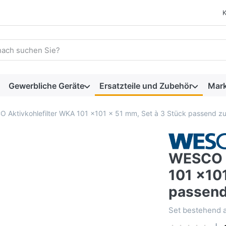
 einen Suchbegriff ein. Während Sie tippen, erscheinen automat
Gewerbliche Geräte
Ersatzteile und Zubehör
Mar
 Aktivkohlefilter WKA 101 x101 x 51 mm, Set à 3 Stück passend zu 
WESCO A
101 x101
passend
Set bestehend au