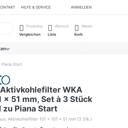
KONTAKT
HILFE & SERVICE
ANMELDEN
isch erste Ergebnisse. Drücken Sie die Eingabetaste, um alle 
Produkte
Wunsch
Waren
Vergleichen
Liste
Korb
ken
Piana Start
ktivkohlefilter WKA
 x 51 mm, Set à 3 Stück
 zu Piana Start
s: Aktivkohlefilter 101 x 101 x 51 mm (3 Stk.)