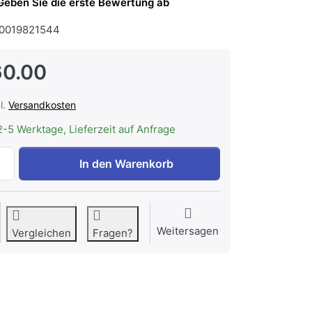
Geben Sie die erste Bewertung ab
0019821544
60.00
l.
Versandkosten
2-5 Werktage, Lieferzeit auf Anfrage
WESCO Aktivkohlefilter WKA 101 x101 x 51 mm, Set à 3 Stü
In den Warenkorb
Weitersagen
Vergleichen
Fragen?