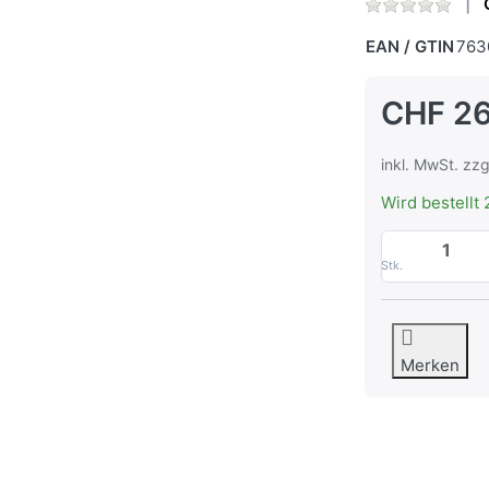
EAN / GTIN
763
CHF 2
inkl. MwSt. zzg
Wird bestellt 
Stk.
Merken