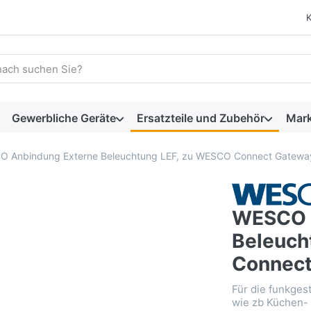
 einen Suchbegriff ein. Während Sie tippen, erscheinen automat
Gewerbliche Geräte
Ersatzteile und Zubehör
Mar
 Anbindung Externe Beleuchtung LEF, zu WESCO Connect Gatewa
WESCO 
Beleuch
Connect
Für die funkges
wie zb Küchen-