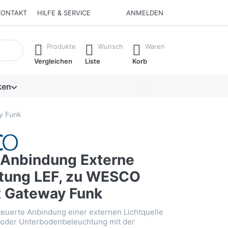
KONTAKT
HILFE & SERVICE
ANMELDEN
isch erste Ergebnisse. Drücken Sie die Eingabetaste, um alle 
Produkte
Wunsch
Waren
Vergleichen
Liste
Korb
ken
y Funk
Anbindung Externe
tung LEF, zu WESCO
 Gateway Funk
teuerte Anbindung einer externen Lichtquelle
 oder Unterbodenbeleuchtung mit der