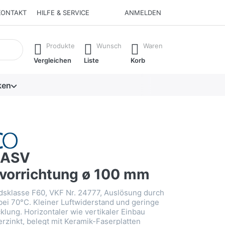
KONTAKT
HILFE & SERVICE
ANMELDEN
isch erste Ergebnisse. Drücken Sie die Eingabetaste, um alle 
Produkte
Wunsch
Waren
Vergleichen
Liste
Korb
ken
 ASV
vorrichtung ø 100 mm
dsklasse F60, VKF Nr. 24777, Auslösung durch
 bei 70°C. Kleiner Luftwiderstand und geringe
lung. Horizontaler wie vertikaler Einbau
erzinkt, belegt mit Keramik-Faserplatten