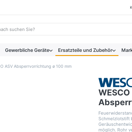
 einen Suchbegriff ein. Während Sie tippen, erscheinen automat
Gewerbliche Geräte
Ersatzteile und Zubehör
Mar
 ASV Absperrvorrichtung ø 100 mm
WESCO
Absperr
Feuerwiderstan
Schmelzlotstift
Geräuschentwick
möglich. Rohr v