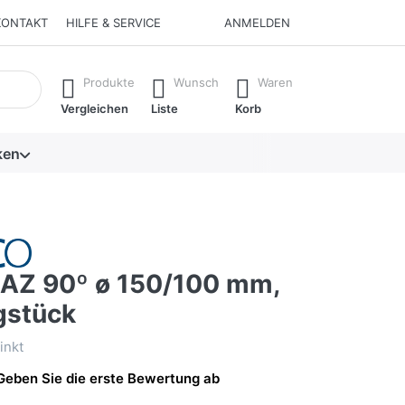
KONTAKT
HILFE & SERVICE
ANMELDEN
isch erste Ergebnisse. Drücken Sie die Eingabetaste, um alle 
Produkte
Wunsch
Waren
Vergleichen
Liste
Korb
ken
Z 90º ø 150/100 mm,
gstück
inkt
Geben Sie die erste Bewertung ab