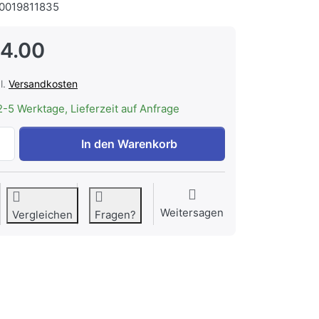
0019811835
4.00
l.
Versandkosten
2-5 Werktage, Lieferzeit auf Anfrage
WESCO AZ 90º ø 150/100 mm, Abzweigstück zu CHF 134.00
In den Warenkorb
Weitersagen
Vergleichen
Fragen?