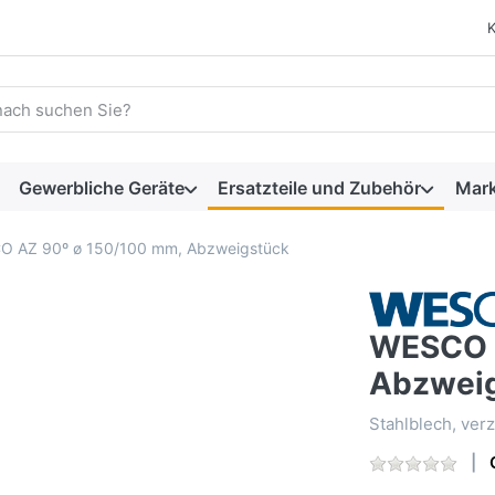
 einen Suchbegriff ein. Während Sie tippen, erscheinen automat
Gewerbliche Geräte
Ersatzteile und Zubehör
Mar
 AZ 90º ø 150/100 mm, Abzweigstück
WESCO A
Abzwei
Stahlblech, verz