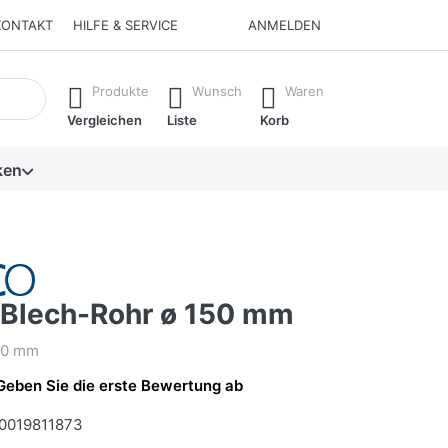
KONTAKT
HILFE & SERVICE
ANMELDEN
isch erste Ergebnisse. Drücken Sie die Eingabetaste, um alle 
Produkte
Wunsch
Waren
Vergleichen
Liste
Korb
ken
Blech-Rohr ø 150 mm
50 mm
Geben Sie die erste Bewertung ab
0019811873