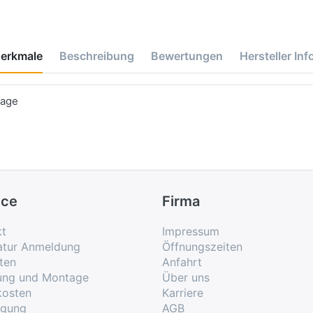
erkmale
Beschreibung
Bewertungen
Hersteller Inf
tage
ice
Firma
kt
Impressum
atur Anmeldung
Öffnungszeiten
ten
Anfahrt
rung und Montage
Über uns
kosten
Karriere
rgung
AGB