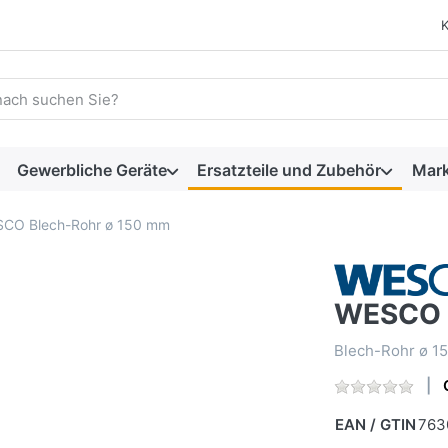
 einen Suchbegriff ein. Während Sie tippen, erscheinen automat
Gewerbliche Geräte
Ersatzteile und Zubehör
Mar
CO Blech-Rohr ø 150 mm
WESCO 
Blech-Rohr ø 1
EAN / GTIN
763