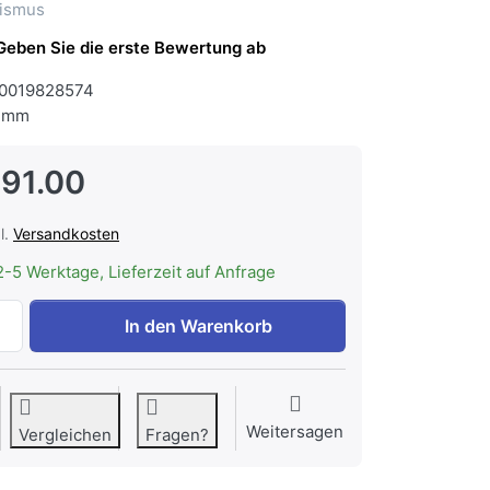
ismus
Geben Sie die erste Bewertung ab
0019828574
 mm
191.00
l.
Versandkosten
2-5 Werktage, Lieferzeit auf Anfrage
WESCO EVM 211-55 Abluft Glas schwarz, Einbauhaube zu CH
In den Warenkorb
Weitersagen
Vergleichen
Fragen?