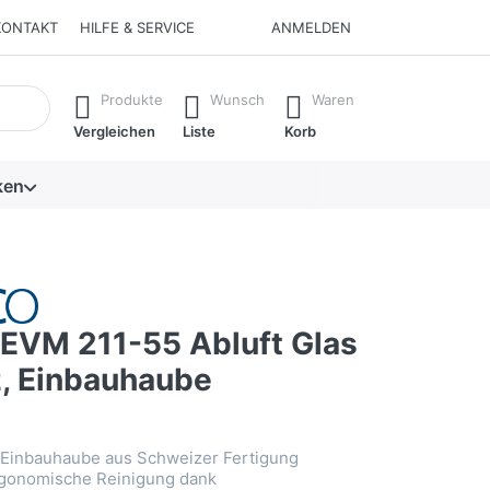
KONTAKT
HILFE & SERVICE
ANMELDEN
isch erste Ergebnisse. Drücken Sie die Eingabetaste, um alle 
Produkte
Wunsch
Waren
Vergleichen
Liste
Korb
ken
VM 211-55 Abluft Glas
, Einbauhaube
 Einbauhaube aus Schweizer Fertigung
rgonomische Reinigung dank