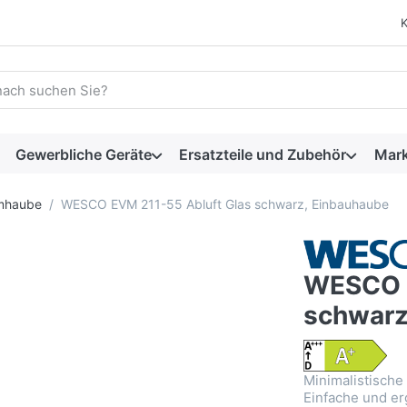
 einen Suchbegriff ein. Während Sie tippen, erscheinen automat
Gewerbliche Geräte
Ersatzteile und Zubehör
Mar
rmhaube
WESCO EVM 211-55 Abluft Glas schwarz, Einbauhaube
WESCO E
schwarz
Minimalistische
Einfache und e