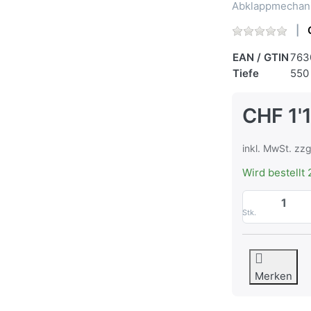
Abklappmechan
EAN / GTIN
763
Tiefe
550
CHF 1'
inkl. MwSt. zzg
Wird bestellt 
Stk.
Merken