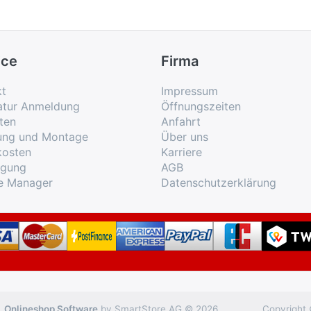
ice
Firma
kt
Impressum
atur Anmeldung
Öffnungszeiten
ten
Anfahrt
rung und Montage
Über uns
kosten
Karriere
rgung
AGB
e Manager
Datenschutzerklärung
Onlineshop Software
by SmartStore AG © 2026
Copyright