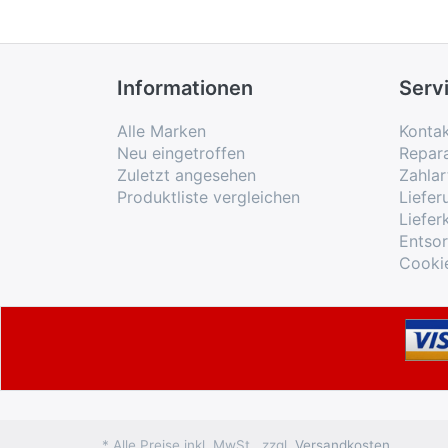
Informationen
Serv
Alle Marken
Konta
Neu eingetroffen
Repar
Zuletzt angesehen
Zahlar
Produktliste vergleichen
Liefe
Liefer
Entso
Cooki
* Alle Preise inkl. MwSt., zzgl.
Versandkosten