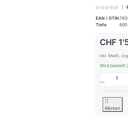
EAN / GTIN
763
Tiefe
600
CHF 1'
inkl. MwSt. zzg
Wird bestellt 
Stk.
Merken