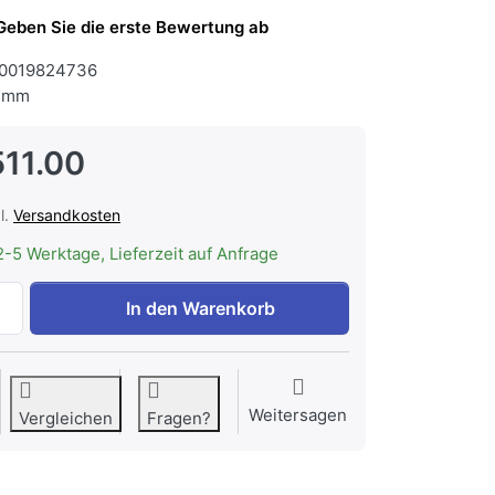
Geben Sie die erste Bewertung ab
0019824736
 mm
511.00
l.
Versandkosten
2-5 Werktage, Lieferzeit auf Anfrage
WESCO EVME 211-60 Abluft, Einbauhaube zu CHF 1'511.00,
In den Warenkorb
Weitersagen
Vergleichen
Fragen?