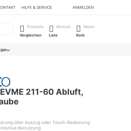
KONTAKT
HILFE & SERVICE
ANMELDEN
isch erste Ergebnisse. Drücken Sie die Eingabetaste, um alle 
Produkte
Wunsch
Waren
Vergleichen
Liste
Korb
ken
VME 211-60 Abluft,
aube
lierung über Auszug oder Touch-Bedienung
 intuitive Benutzung.