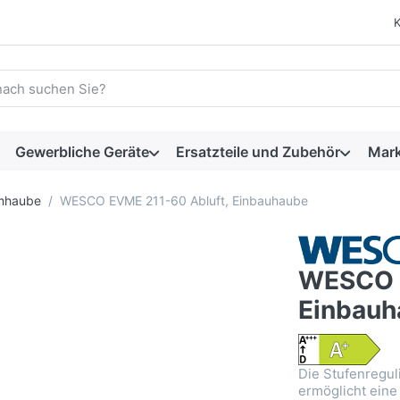
 einen Suchbegriff ein. Während Sie tippen, erscheinen automat
Gewerbliche Geräte
Ersatzteile und Zubehör
Mar
rmhaube
WESCO EVME 211-60 Abluft, Einbauhaube
WESCO E
Einbauh
Die Stufenregu
ermöglicht eine