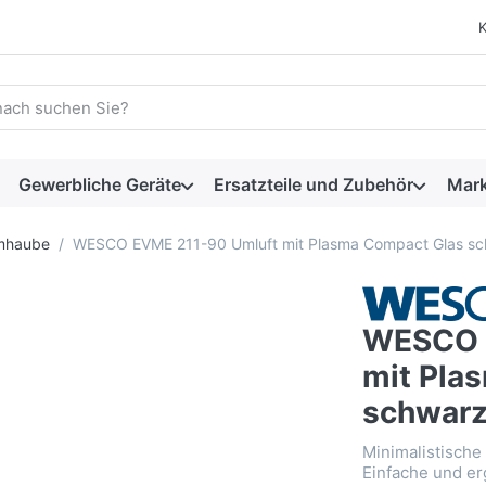
 einen Suchbegriff ein. Während Sie tippen, erscheinen automat
Gewerbliche Geräte
Ersatzteile und Zubehör
Mar
rmhaube
WESCO EVME 211-90 Umluft mit Plasma Compact Glas sc
WESCO 
mit Pla
schwarz
Minimalistische
Einfache und e