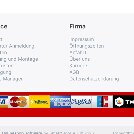
ice
Firma
kt
Impressum
atur Anmeldung
Öffnungszeiten
ten
Anfahrt
rung und Montage
Über uns
kosten
Karriere
rgung
AGB
e Manager
Datenschutzerklärung
Onlineshop Software
by SmartStore AG © 2026
Copyright