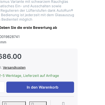
smus Variante mit schwarzem Rauchglas
matisches Ein- und Ausschalten sowie
 Regulieren der Lüfterstufen dank AutoRun®
Bedienung ist jederzeit mit dem Glasauszug
 Bedienteil möglich
Geben Sie die erste Bewertung ab
0019828741
 mm
686.00
l.
Versandkosten
2-5 Werktage, Lieferzeit auf Anfrage
WESCO EVME 211-90 Umluft mit Plasma Compact Glas schwa
In den Warenkorb