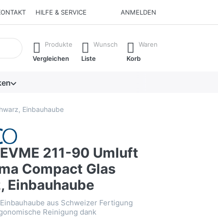
KONTAKT
HILFE & SERVICE
ANMELDEN
isch erste Ergebnisse. Drücken Sie die Eingabetaste, um alle 
Produkte
Wunsch
Waren
Vergleichen
Liste
Korb
ken
hwarz, Einbauhaube
EVME 211-90 Umluft
sma Compact Glas
, Einbauhaube
 Einbauhaube aus Schweizer Fertigung
rgonomische Reinigung dank