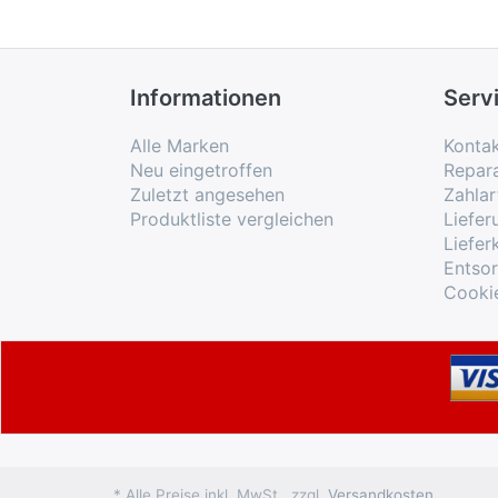
Informationen
Serv
Alle Marken
Konta
Neu eingetroffen
Repar
Zuletzt angesehen
Zahlar
Produktliste vergleichen
Liefe
Liefer
Entso
Cooki
* Alle Preise inkl. MwSt., zzgl.
Versandkosten