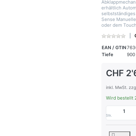
Abklappmechani
erhältlich Auto
selbstständiges
Sense Manuelle 
oder dem Touch
EAN / GTIN
763
Tiefe
900
CHF 2'
inkl. MwSt. zzg
Wird bestellt 
Stk.